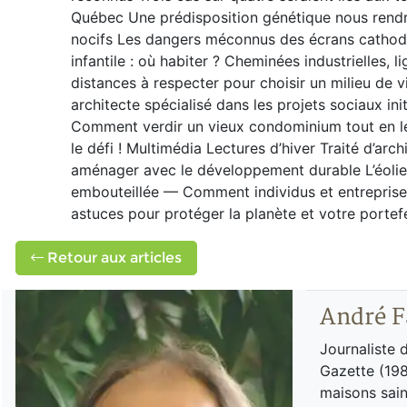
Québec Une prédisposition génétique nous rendra
nocifs Les dangers méconnus des écrans cathodiqu
infantile : où habiter ? Cheminées industrielles
distances à respecter pour choisir un milieu de v
architecte spécialisé dans les projets sociaux in
Comment verdir un vieux condominium tout en le r
le défi ! Multimédia Lectures d’hiver Traité d’arc
aménager avec le développement durable L’éolien
embouteillée — Comment individus et entrepris
astuces pour protéger la planète et votre porte
Retour aux articles
André F
Journaliste 
Gazette (198
maisons sain