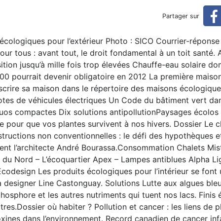
Partager sur
écologiques pour l’extérieur Photo : SICO Courrier-réponse
our tous : avant tout, le droit fondamental à un toit santé. 
tion jusqu’à mille fois trop élevées Chauffe-eau solaire do
0 pourrait devenir obligatoire en 2012 La première maison
nscrire sa maison dans le répertoire des maisons écologiqu
tes de véhicules électriques Un Code du bâtiment vert dan
uos compactes Dix solutions antipollutionPaysages écolos L
e pour que vos plantes survivent à nos hivers. Dossier Le 
structions non conventionnelles : le défi des hypothèques et
évient l’architecte André Bourassa.Consommation Chalets Mis
 du Nord – L’écoquartier Apex – Lampes antiblues Alpha Li
odesign Les produits écologiques pour l’intérieur se font
designer Line Castonguay. Solutions Lutte aux algues bleue
osphore et les autres nutriments qui tuent nos lacs. Finis 
tres.Dossier où habiter ? Pollution et cancer : les liens de p
toxines dans l’environnement. Record canadien de cancer inf