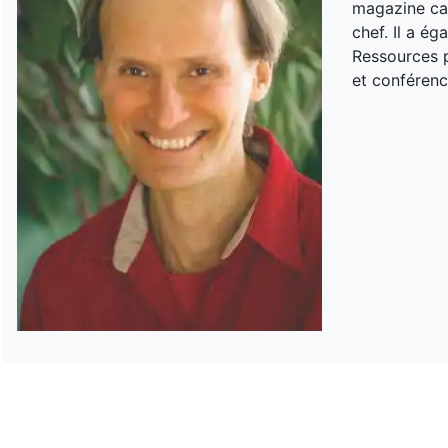
magazine can
chef. Il a é
Ressources p
et conférenc