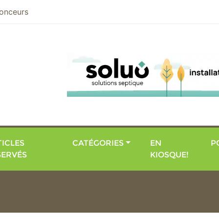
nier
onceurs
ICLES
CATÉGORIES
EN
P
SERVÉS
KIOSQUE!