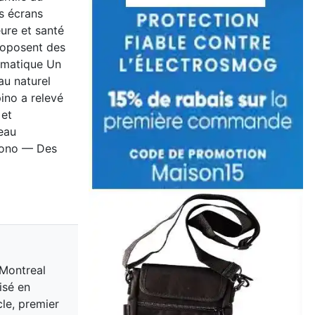
s écrans
ure et santé
proposent des
agmatique Un
au naturel
ino a relevé
 et
eau
écono — Des
 Montreal
isé en
cle, premier