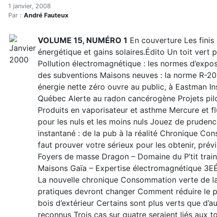
Hiver 2008
Accueil
1 janvier, 2008
Par :
André Fauteux
Articles
Archives du magazine
VOLUME 15, NUMÉRO 1
En couverture Les finis 
Hiver 2008
énergétique et gains solaires.Édito Un toit vert p
Pollution électromagnétique : les normes d’exposi
des subventions Maisons neuves : la norme R-200
énergie nette zéro ouvre au public, à Eastman I
Québec Alerte au radon cancérogène Projets pilo
Produits en vaporisateur et asthme Mercure et fl
pour les nuls et les moins nuls Jouez de prudenc
instantané : de la pub à la réalité Chronique Con
faut prouver votre sérieux pour les obtenir, pr
Foyers de masse Dragon – Domaine du P’tit train
Maisons Gaïa – Expertise électromagnétique 3EÉc
La nouvelle chronique Consommation verte de la 
pratiques devront changer Comment réduire le ph
bois d’extérieur Certains sont plus verts que d’au
reconnus Trois cas sur quatre seraient liés aux 