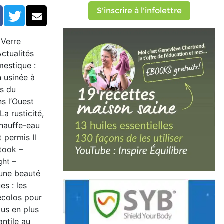
S'inscrire à l'infolettre
Facebook
Twitter
Courriel
 Verre
Actualités
mestique :
 usinée à
es du
s l’Ouest
a rusticité,
chauffe-eau
 permis Il
took –
ght –
 une beauté
s : les
écolos pour
lus en plus
antile au