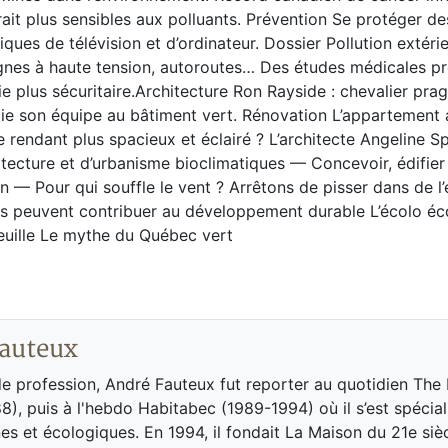
it plus sensibles aux polluants. Prévention Se protéger de
es de télévision et d’ordinateur. Dossier Pollution extérie
, lignes à haute tension, autoroutes… Des études médicales 
ie plus sécuritaire.Architecture Ron Rayside : chevalier pr
itie son équipe au bâtiment vert. Rénovation L’appartement 
endant plus spacieux et éclairé ? L’architecte Angeline Sp
hitecture et d’urbanisme bioclimatiques — Concevoir, édifier
 — Pour qui souffle le vent ? Arrêtons de pisser dans de l’
es peuvent contribuer au développement durable L’écolo 
feuille Le mythe du Québec vert
auteux
de profession, André Fauteux fut reporter au quotidien The
8), puis à l'hebdo Habitabec (1989-1994) où il s’est spécial
es et écologiques. En 1994, il fondait La Maison du 21e siè