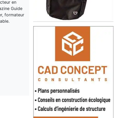
acteur en
gazine Guide
er, formateur
able.