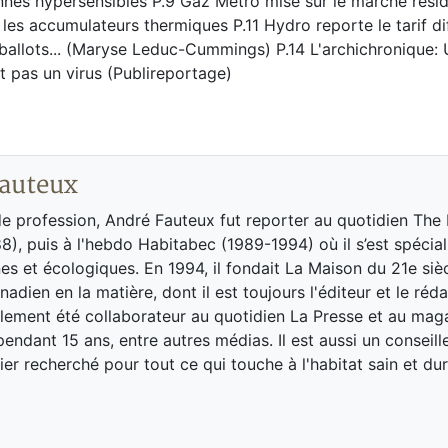
nnes hypersensibles P.9 Gaz Métro mise sur le marché résid
les accumulateurs thermiques P.11 Hydro reporte le tarif di
 ballots... (Maryse Leduc-Cummings) P.14 L'archichronique: 
t pas un virus (Publireportage)
auteux
de profession, André Fauteux fut reporter au quotidien The
8), puis à l'hebdo Habitabec (1989-1994) où il s’est spécial
es et écologiques. En 1994, il fondait La Maison du 21e siè
adien en la matière, dont il est toujours l'éditeur et le réd
galement été collaborateur au quotidien La Presse et au ma
endant 15 ans, entre autres médias. Il est aussi un conseill
ier recherché pour tout ce qui touche à l'habitat sain et dur