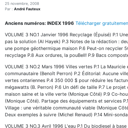
1996
Accueil
25 novembre, 2008
Par :
André Fauteux
Articles
Archives du magazine
Anciens numéros: INDEX 1996
Télécharger gratuitemen
1996
VOLUME 3 NO.1 Janvier 1996 Recyclage (Épuisé) P.1 Une m
pas la solution (Al Hayek) P.3 Notes de la rédaction : de
une pompe géothermique maison P.6 Peut-on recycler 50
recyclage P.8 Aux ordures, la pouBell! P.9 Bacs compos
VOLUME 3 NO.2 Mars 1996 Villes vertes P.1 La Mauricie e
communautaire (Benoît Perron) P.2 Éditorial: Aucune vill
vertes ontariennes P.4 350 000 $ pour réduire les factur
mégawatts (B. Perron) P.6 Un défi de taille P.7 Le proje
maison saine et la ville verte (Monique Côté) P.9 Co-h
(Monique Côté). Partage des équipements et services P.
Village : une véritable communauté viable (Monique Côté) 
Deux exemples à suivre (Michel Renaud) P.14 Mini-sondag
VOLUME 3 NO.3 Avril 1996 L'eau P.1 Du biodiesel à base d