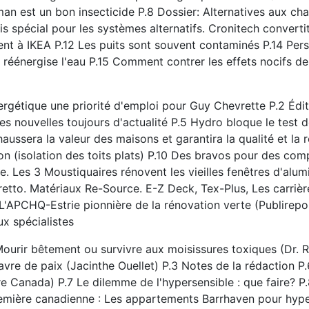
man est un bon insecticide P.8 Dossier: Alternatives aux c
s spécial pour les systèmes alternatifs. Cronitech converti
ient à IKEA P.12 Les puits sont souvent contaminés P.14 Pe
 réénergise l'eau P.15 Comment contrer les effets nocifs de
rgétique une priorité d'emploi pour Guy Chevrette P.2 Édit
les nouvelles toujours d'actualité P.5 Hydro bloque le test
ssera la valeur des maisons et garantira la qualité et la re
on (isolation des toits plats) P.10 Des bravos pour des co
. Les 3 Moustiquaires rénovent les vieilles fenêtres d'alum
oretto. Matériaux Re-Source. E-Z Deck, Tex-Plus, Les carrièr
 L'APCHQ-Estrie pionnière de la rénovation verte (Publirepo
ux spécialistes
urir bêtement ou survivre aux moisissures toxiques (Dr. 
havre de paix (Jacinthe Ouellet) P.3 Notes de la rédaction P
e Canada) P.7 Le dilemme de l'hypersensible : que faire? P.8
première canadienne : Les appartements Barrhaven pour hype