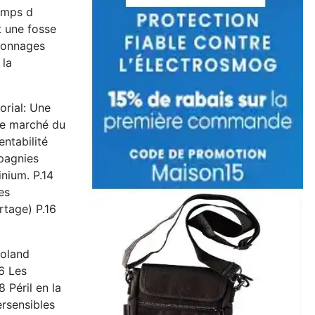
hamps d
t une fosse
rsonnages
 la
orial: Une
 de marché du
ntabilité
mpagnies
inium. P.14
es
rtage) P.16
Roland
.6 Les
 Péril en la
rsensibles