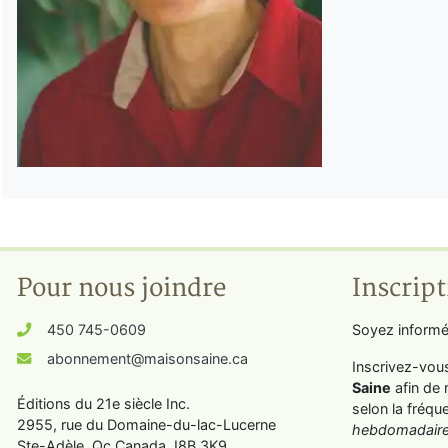
Pour nous joindre
Inscript
450 745-0609
Soyez informé
abonnement@maisonsaine.ca
Inscrivez-vou
Saine
afin de 
Éditions du 21e siècle Inc.
selon la fréqu
2955, rue du Domaine-du-lac-Lucerne
hebdomadaire
Ste-Adèle, Qc Canada J8B 3K9