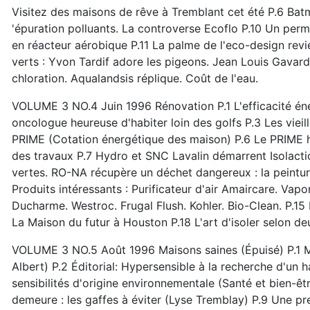
Visitez des maisons de rêve à Tremblant cet été P.6 Bat
'épuration polluants. La controverse Ecoflo P.10 Un permi
en réacteur aérobique P.11 La palme de l'eco-design rev
verts : Yvon Tardif adore les pigeons. Jean Louis Gavard
chloration. Aqualandsis réplique. Coût de l'eau.
VOLUME 3 NO.4 Juin 1996 Rénovation P.1 L'efficacité éne
oncologue heureuse d'habiter loin des golfs P.3 Les vieil
PRIME (Cotation énergétique des maison) P.6 Le PRIME hau
des travaux P.7 Hydro et SNC Lavalin démarrent Isolacti
vertes. RO-NA récupère un déchet dangereux : la peinture
Produits intéressants : Purificateur d'air Amaircare. Vap
Ducharme. Westroc. Frugal Flush. Kohler. Bio-Clean. P.15
La Maison du futur à Houston P.18 L'art d'isoler selon de
VOLUME 3 NO.5 Août 1996 Maisons saines (Épuisé) P.1 Mo
Albert) P.2 Éditorial: Hypersensible à la recherche d'un 
sensibilités d'origine environnementale (Santé et bien-êtr
demeure : les gaffes à éviter (Lyse Tremblay) P.9 Une 