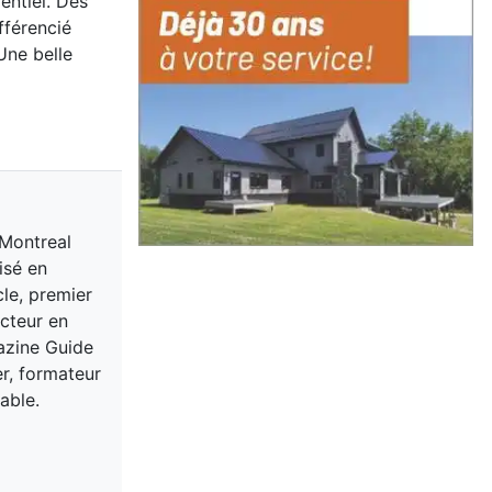
entiel. Des
fférencié
Une belle
 Montreal
isé en
cle, premier
acteur en
gazine Guide
er, formateur
able.