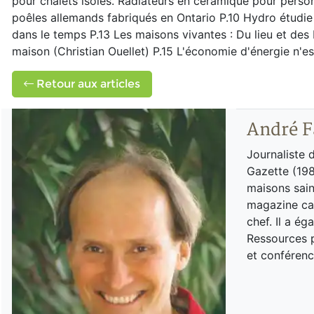
pour chalets isolés. Radiateurs en céramique pour perso
poêles allemands fabriqués en Ontario P.10 Hydro étudie 
dans le temps P.13 Les maisons vivantes : Du lieu et des
maison (Christian Ouellet) P.15 L'économie d'énergie n'es
Retour aux articles
André F
Journaliste 
Gazette (198
maisons sain
magazine can
chef. Il a é
Ressources p
et conférenc