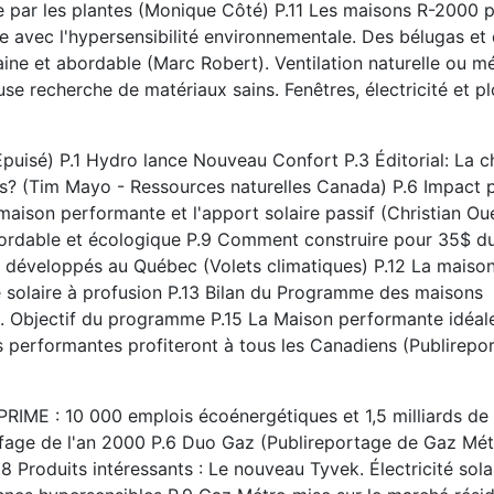
re par les plantes (Monique Côté) P.11 Les maisons R-2000 
re avec l'hypersensibilité environnementale. Des bélugas et
aine et abordable (Marc Robert). Ventilation naturelle ou 
use recherche de matériaux sains. Fenêtres, électricité et p
isé) P.1 Hydro lance Nouveau Confort P.3 Éditorial: La c
s? (Tim Mayo - Ressources naturelles Canada) P.6 Impact 
son performante et l'apport solaire passif (Christian Ouel
bordable et écologique P.9 Comment construire pour 35$ du
s développés au Québec (Volets climatiques) P.12 La mais
 solaire à profusion P.13 Bilan du Programme des maisons
. Objectif du programme P.15 La Maison performante idéal
 performantes profiteront à tous les Canadiens (Publirepor
IME : 10 000 emplois écoénergétiques et 1,5 milliards de
ffage de l'an 2000 P.6 Duo Gaz (Publireportage de Gaz Métr
 Produits intéressants : Le nouveau Tyvek. Électricité sola