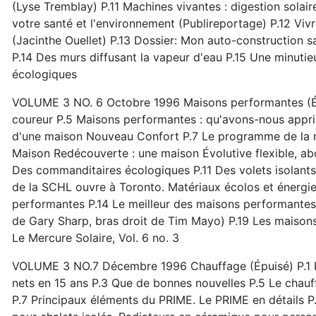
(Lyse Tremblay) P.11 Machines vivantes : digestion solai
votre santé et l'environnement (Publireportage) P.12 Viv
(Jacinthe Ouellet) P.13 Dossier: Mon auto-construction s
P.14 Des murs diffusant la vapeur d'eau P.15 Une minutie
écologiques
VOLUME 3 NO. 6 Octobre 1996 Maisons performantes (Épu
coureur P.5 Maisons performantes : qu'avons-nous appri
d'une maison Nouveau Confort P.7 Le programme de la mai
Maison Redécouverte : une maison Évolutive flexible, a
Des commanditaires écologiques P.11 Des volets isolant
de la SCHL ouvre à Toronto. Matériaux écolos et énergie
performantes P.14 Le meilleur des maisons performantes
de Gary Sharp, bras droit de Tim Mayo) P.19 Les maisons
Le Mercure Solaire, Vol. 6 no. 3
VOLUME 3 NO.7 Décembre 1996 Chauffage (Épuisé) P.1 PR
nets en 15 ans P.3 Que de bonnes nouvelles P.5 Le chau
P.7 Principaux éléments du PRIME. Le PRIME en détails P.8