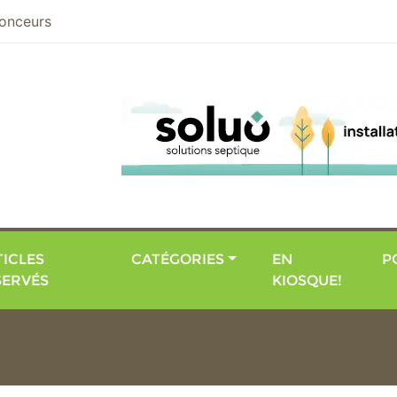
nier
onceurs
ICLES
CATÉGORIES
EN
P
SERVÉS
KIOSQUE!