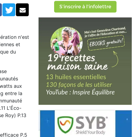
S'inscrire à l'infolettre
Facebook
Twitter
Courriel
ération n'est
iennes et
ique du
ase
munautés
awatts aux
g entre la
communauté
11 L'Éco-
se Roy) P.13
efficace P.5