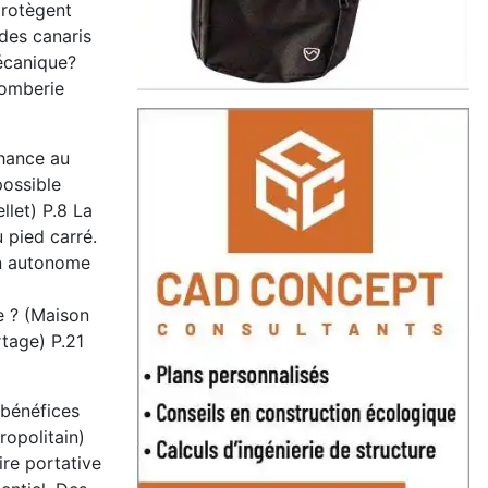
protègent
 des canaris
mécanique?
lomberie
hance au
possible
let) P.8 La
 pied carré.
on autonome
e ? (Maison
tage) P.21
 bénéfices
opolitain)
ire portative