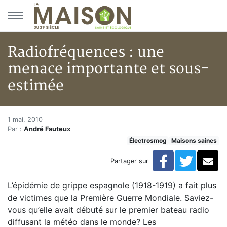
Aller au menu principal
Aller au contenu principal
Radiofréquences : une
menace importante et sous-
estimée
Radiofréquences : une menace
Accueil
1 mai, 2010
Par :
André Fauteux
Articles
Électrosmog
Maisons saines
Maisons saines
Hypersensibilités environnementales
Facebook
Twitte
Co
Partager sur
Radiofréquences : une menace importante et sous-es
L’épidémie de grippe espagnole (1918-1919) a fait plus
de victimes que la Première Guerre Mondiale. Saviez-
vous qu’elle avait débuté sur le premier bateau radio
diffusant la météo dans le monde? Les