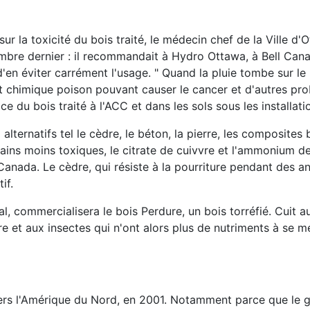
 la toxicité du bois traité, le médecin chef de la Ville d'O
mbre dernier : il recommandait à Hydro Ottawa, à Bell Can
'en éviter carrément l'usage. " Quand la pluie tombe sur le 
oduit chimique poison pouvant causer le cancer et d'autres p
e du bois traité à l'ACC et dans les sols sous les installatio
ernatifs tel le cèdre, le béton, la pierre, les composites 
ains moins toxiques, le citrate de cuivvre et l'ammonium de
Canada. Le cèdre, qui résiste à la pourriture pendant des a
if.
, commercialisera le bois Perdure, un bois torréfié. Cuit a
ure et aux insectes qui n'ont alors plus de nutriments à se m
vers l'Amérique du Nord, en 2001. Notamment parce que le 