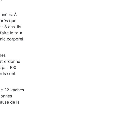
années. À
après que
t 8 ans. Ils
aire le tour
enic corporel
mes
tat ordonne
s par 100
rds sont
que 22 vaches
 tonnes
cause de la