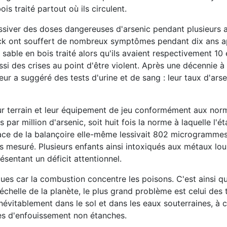
is traité partout où ils circulent.
essiver des doses dangereuses d'arsenic pendant plusieurs 
trock ont souffert de nombreux symptômes pendant dix ans 
 sable en bois traité alors qu'ils avaient respectivement 10 e
si des crises au point d'être violent. Après une décennie à f
ur a suggéré des tests d'urine et de sang : leur taux d'ars
ur terrain et leur équipement de jeu conformément aux nor
 par million d'arsenic, soit huit fois la norme à laquelle l'é
face de la balançoire elle-même lessivait 802 microgramme
s mesuré. Plusieurs enfants ainsi intoxiqués aux métaux lou
entant un déficit attentionnel.
ques car la combustion concentre les poisons. C'est ainsi 
chelle de la planète, le plus grand problème est celui des
névitablement dans le sol et dans les eaux souterraines, à 
ites d'enfouissement non étanches.