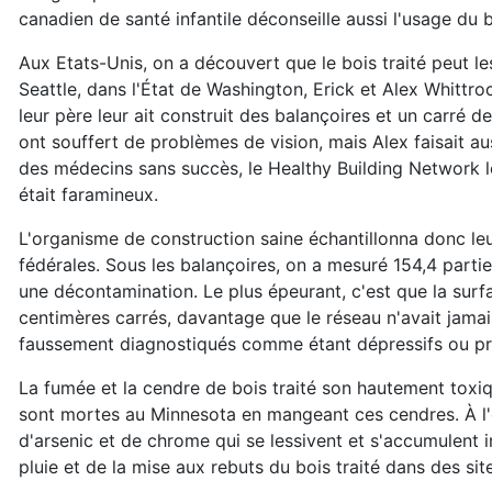
canadien de santé infantile déconseille aussi l'usage du bo
Aux Etats-Unis, on a découvert que le bois traité peut l
Seattle, dans l'État de Washington, Erick et Alex Whit
leur père leur ait construit des balançoires et un carré de
ont souffert de problèmes de vision, mais Alex faisait aus
des médecins sans succès, le Healthy Building Network le
était faramineux.
L'organisme de construction saine échantillonna donc le
fédérales. Sous les balançoires, on a mesuré 154,4 parties
une décontamination. Le plus épeurant, c'est que la sur
centimères carrés, davantage que le réseau n'avait jamai
faussement diagnostiqués comme étant dépressifs ou prés
La fumée et la cendre de bois traité son hautement toxi
sont mortes au Minnesota en mangeant ces cendres. À l'é
d'arsenic et de chrome qui se lessivent et s'accumulent i
pluie et de la mise aux rebuts du bois traité dans des s