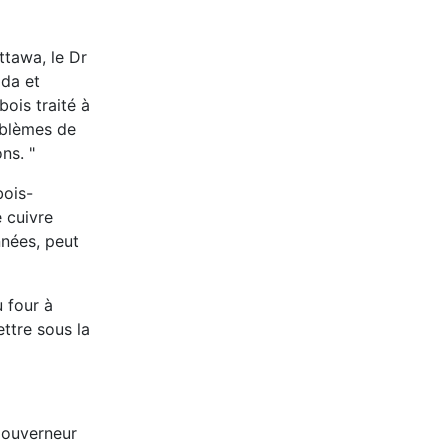
ttawa, le Dr
ada et
bois traité à
roblèmes de
ns. "
bois-
 cuivre
nnées, peut
u four à
ettre sous la
gouverneur