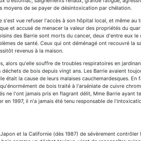
aux d'estomac, saignements rénaux, grande fatigue, agressivi
es moyens de se payer de désintoxication par chélation.
 s'est vue refuser l'accès à son hôpital local, et même au 
aque et accusé de menacer la valeur des propriétés du quar
oisins des Barrie sont morts du cancer, deux d'entre eux l
oblèmes de santé. Ceux qui ont déménagé ont recouvré la s
ssitôt revenus à la maison.
alors qu'elle souffre de troubles respiratoires en jardinan
s déchets de bois depuis vingt ans. Les Barrie avaient toujo
e était la cause de leurs malaises cauchemardesques. En fa
si qu'énormément de bois traité à l'arséniate de cuivre chro
 ne l'ont jamais pris en flagrant délit, Mme Barrie ayant te
er en 1997, il n'a jamais été tenu responsable de l'intoxicat
e Japon et la Californie (dès 1987) de sévèrement contrôler 