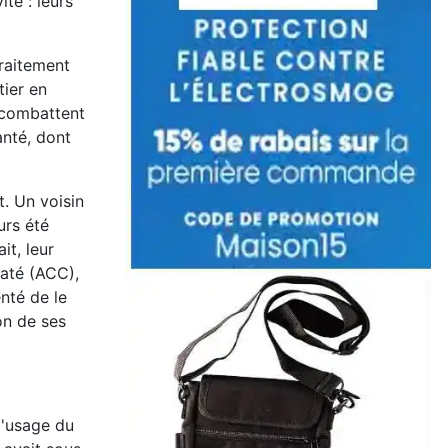
té : leurs
traitement
tier en
e combattent
anté, dont
t. Un voisin
urs été
it, leur
maté (ACC),
nté de le
ion de ses
l'usage du