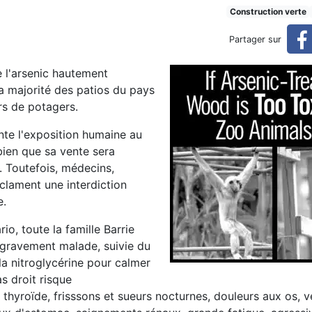
Construction verte
Partager sur
 l'arsenic hautement
la majorité des patios du pays
rs de potagers.
nte l'exposition humaine au
 bien que sa vente sera
. Toutefois, médecins,
clament une interdiction
e.
io, toute la famille Barrie
 gravement malade, suivie du
la nitroglycérine pour calmer
s droit risque
thyroïde, frisssons et sueurs nocturnes, douleurs aux os, v