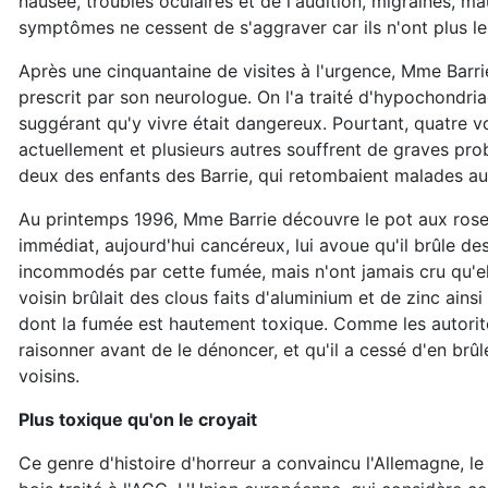
nausée, troubles oculaires et de l'audition, migraines, m
symptômes ne cessent de s'aggraver car ils n'ont plus l
Après une cinquantaine de visites à l'urgence, Mme Barrie
prescrit par son neurologue. On l'a traité d'hypochondri
suggérant qu'y vivre était dangereux. Pourtant, quatre v
actuellement et plusieurs autres souffrent de graves pr
deux des enfants des Barrie, qui retombaient malades au
Au printemps 1996, Mme Barrie découvre le pot aux roses, 
immédiat, aujourd'hui cancéreux, lui avoue qu'il brûle de
incommodés par cette fumée, mais n'ont jamais cru qu'ell
voisin brûlait des clous faits d'aluminium et de zinc ain
dont la fumée est hautement toxique. Comme les autorités
raisonner avant de le dénoncer, et qu'il a cessé d'en brûl
voisins.
Plus toxique qu'on le croyait
Ce genre d'histoire d'horreur a convaincu l'Allemagne, l