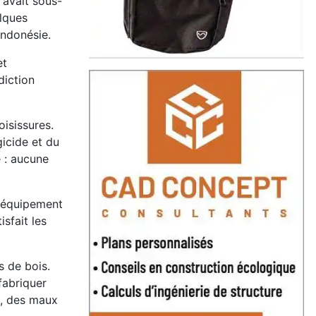
 avait sous-
elques
Indonésie.
et
diction
oisissures.
gicide et du
é : aucune
l'équipement
sfait les
s de bois.
fabriquer
s, des maux