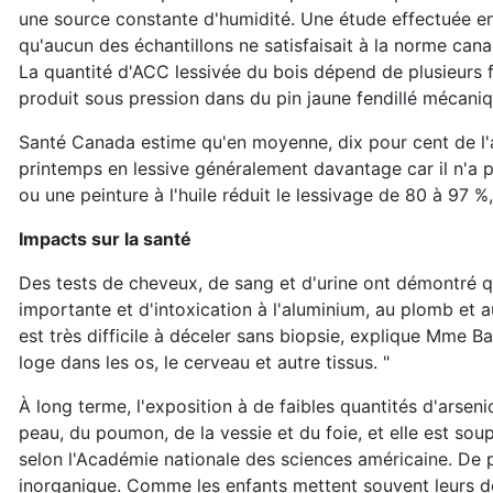
une source constante d'humidité. Une étude effectuée e
qu'aucun des échantillons ne satisfaisait à la norme ca
La quantité d'ACC lessivée du bois dépend de plusieurs fa
produit sous pression dans du pin jaune fendillé mécaniqu
Santé Canada estime qu'en moyenne, dix pour cent de l'ar
printemps en lessive généralement davantage car il n'a p
ou une peinture à l'huile réduit le lessivage de 80 à 97 %
Impacts sur la santé
Des tests de cheveux, de sang et d'urine ont démontré qu
importante et d'intoxication à l'aluminium, au plomb et a
est très difficile à déceler sans biopsie, explique Mme Ba
loge dans les os, le cerveau et autre tissus. "
À long terme, l'exposition à de faibles quantités d'arsen
peau, du poumon, de la vessie et du foie, et elle est sou
selon l'Académie nationale des sciences américaine. De 
inorganique. Comme les enfants mettent souvent leurs doig