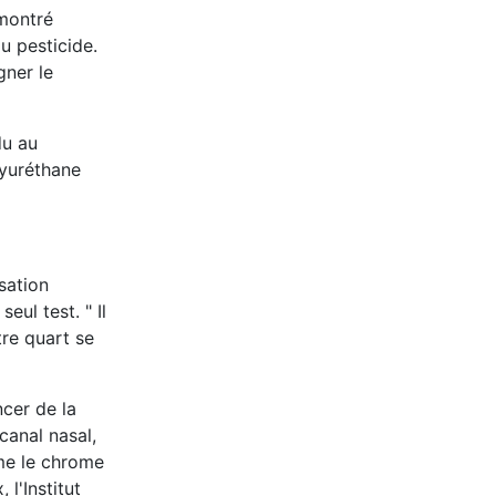
émontré
u pesticide.
gner le
du au
lyuréthane
sation
ul test. " Il
tre quart se
ncer de la
canal nasal,
mme le chrome
l'Institut