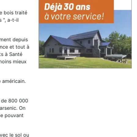
 bois traité
", a-t-il
tement depuis
nce et tout à
ts à Santé
 moins mieux
 américain.
nt de 800 000
'arsenic. On
rge pouvant
avec le sol ou