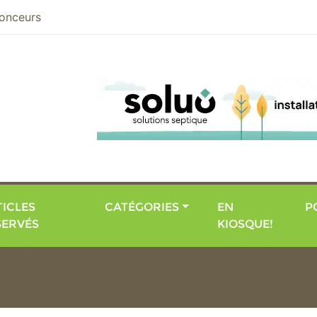
nier
onceurs
ICLES
CATÉGORIES
EN
P
SERVÉS
KIOSQUE!