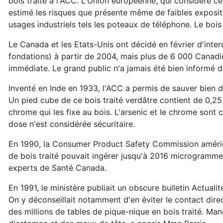
bois traité à l'ACC. L'Union européenne, qui considère c
estimé les risques que présente même de faibles expositi
usages industriels tels les poteaux de téléphone. Le bois 
Le Canada et les Etats-Unis ont décidé en février d'interd
fondations) à partir de 2004, mais plus de 6 000 Canadie
immédiate. Le grand public n'a jamais été bien informé d
Inventé en Inde en 1933, l'ACC a permis de sauver bien de
Un pied cube de ce bois traité verdâtre contient de 0,25 à
chrome qui les fixe au bois. L'arsenic et le chrome sont c
dose n'est considérée sécuritaire.
En 1990, la Consumer Product Safety Commission américa
de bois traité pouvait ingérer jusqu'à 2016 microgrammes 
experts de Santé Canada.
En 1991, le ministère publiait un obscure bulletin Actuali
On y déconseillait notamment d'en éviter le contact direc
des millions de tables de pique-nique en bois traité. Ma