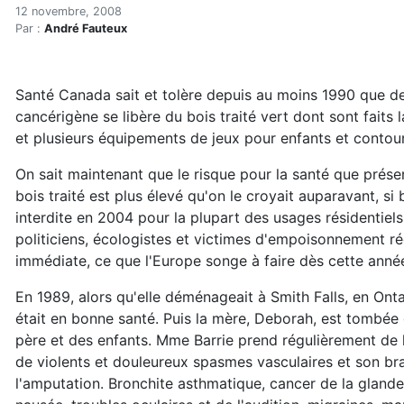
Pique-nique à l'arsenic
Accueil
12 novembre, 2008
Par :
André Fauteux
Articles
Maisons saines
Hypersensibilités environnementales
Santé Canada sait et tolère depuis au moins 1990 que de
Pique-nique à l'arsenic
cancérigène se libère du bois traité vert dont sont faits 
et plusieurs équipements de jeux pour enfants et contou
On sait maintenant que le risque pour la santé que prése
bois traité est plus élevé qu'on le croyait auparavant, si
interdite en 2004 pour la plupart des usages résidentiels
politiciens, écologistes et victimes d'empoisonnement ré
immédiate, ce que l'Europe songe à faire dès cette anné
En 1989, alors qu'elle déménageait à Smith Falls, en Ontar
était en bonne santé. Puis la mère, Deborah, est tombée
père et des enfants. Mme Barrie prend régulièrement de 
de violents et douleureux spasmes vasculaires et son bra
l'amputation. Bronchite asthmatique, cancer de la glande 