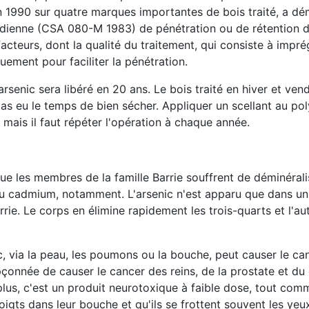
n 1990 sur quatre marques importantes de bois traité, a d
nadienne (CSA 080-M 1983) de pénétration ou de rétention d
cteurs, dont la qualité du traitement, qui consiste à impré
ement pour faciliter la pénétration.
senic sera libéré en 20 ans. Le bois traité en hiver et ven
as eu le temps de bien sécher. Appliquer un scellant au po
, mais il faut répéter l'opération à chaque année.
e les membres de la famille Barrie souffrent de déminérali
u cadmium, notamment. L'arsenic n'est apparu que dans un se
rrie. Le corps en élimine rapidement les trois-quarts et l'au
ic, via la peau, les poumons ou la bouche, peut causer le ca
pçonnée de causer le cancer des reins, de la prostate et du 
plus, c'est un produit neurotoxique à faible dose, tout co
ts dans leur bouche et qu'ils se frottent souvent les yeux, 