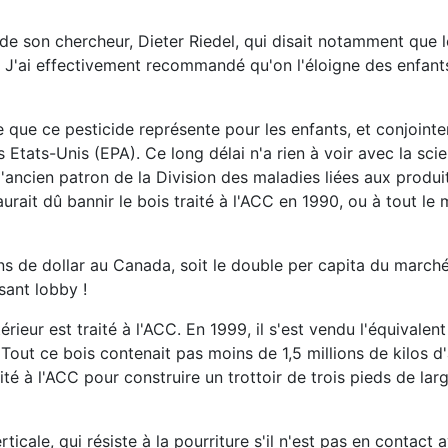
 son chercheur, Dieter Riedel, qui disait notamment que le
 J'ai effectivement recommandé qu'on l'éloigne des enfants 
ue que ce pesticide représente pour les enfants, et conjoin
tats-Unis (EPA). Ce long délai n'a rien à voir avec la scie
e l'ancien patron de la Division des maladies liées aux produi
rait dû bannir le bois traité à l'ACC en 1990, ou à tout le
ns de dollar au Canada, soit le double per capita du marché
sant lobby !
rieur est traité à l'ACC. En 1999, il s'est vendu l'équivale
Tout ce bois contenait pas moins de 1,5 millions de kilos d
ité à l'ACC pour construire un trottoir de trois pieds de la
ticale, qui résiste à la pourriture s'il n'est pas en contact 