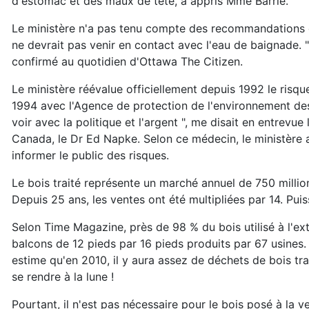
d'estomac et des maux de tête, a appris Mme Barrie.
Le ministère n'a pas tenu compte des recommandations de
ne devrait pas venir en contact avec l'eau de baignade. "
confirmé au quotidien d'Ottawa The Citizen.
Le ministère réévalue officiellement depuis 1992 le risq
1994 avec l'Agence de protection de l'environnement des E
voir avec la politique et l'argent ", me disait en entrevu
Canada, le Dr Ed Napke. Selon ce médecin, le ministère au
informer le public des risques.
Le bois traité représente un marché annuel de 750 millio
Depuis 25 ans, les ventes ont été multipliées par 14. Puis
Selon Time Magazine, près de 98 % du bois utilisé à l'exté
balcons de 12 pieds par 16 pieds produits par 67 usines. 
estime qu'en 2010, il y aura assez de déchets de bois tra
se rendre à la lune !
Pourtant, il n'est pas nécessaire pour le bois posé à la ver