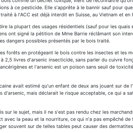
e bois comme un déchet toxique, vient de reconnaître qu'on
ons à ce pesticide. Elle s'apprête à le bannir sauf pour qu
traité à l'ACC est déjà interdit en Suisse, au Vietnam et en 
ire la plupart des usages résidentiels (sauf pour les quais 
ns ont signé la pétition de Mme Barrie réclâmant son inter
es dangers possibles présentés par le bois traité.
s forêts en protégeant le bois contre les insectes et les m
 2,5 livres d'arsenic insecticide, sans parler du cuivre fon
ancérigènes et l'arsenic est un poison sans seuil de toxicit
ine avait estimé qu'un enfant de deux ans jouant sur de 
d'arsenic, mais déclarait le risque acceptable, ce qui a sati
tés sur le sujet, mais il ne s'est pas rendu chez les marchand
t avec la peau et la nourriture, ce qui n'a pas empêché de 
nger souvent sur de telles tables peut causer des dermatite