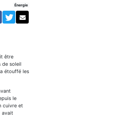
Énergie
Facebook
Twitter
Courriel
t être
 de soleil
a étouffé les
avant
epuis le
n cuivre et
 avait