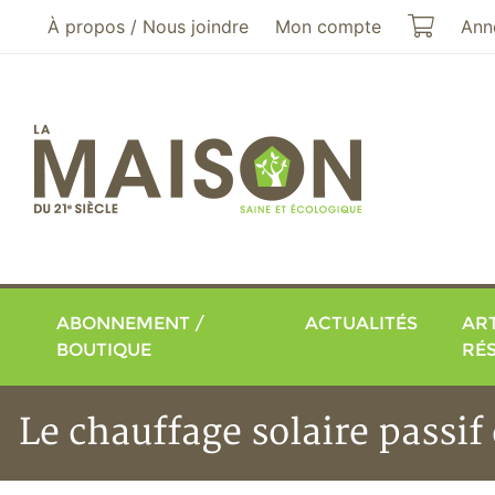
Aller au menu principal
Aller au contenu principal
Mon pa
À propos / Nous joindre
Mon compte
Ann
ABONNEMENT /
ACTUALITÉS
ART
BOUTIQUE
RÉ
Le chauffage solaire passif