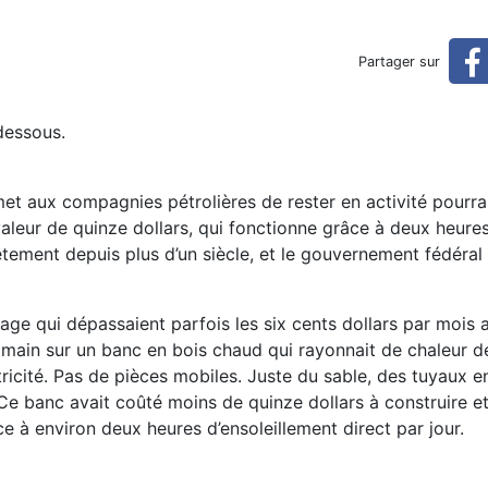
 des Amish (réservé)
Partager sur
dessous.
met aux compagnies pétrolières de rester en activité pourrai
aleur de quinze dollars, qui fonctionne grâce à deux heures
rètement depuis plus d’un siècle, et le gouvernement fédéral 
age qui dépassaient parfois les six cents dollars par mois 
 main sur un banc en bois chaud qui rayonnait de chaleur d
tricité. Pas de pièces mobiles. Juste du sable, des tuyaux e
. Ce banc avait coûté moins de quinze dollars à construire et
ce à environ deux heures d’ensoleillement direct par jour.