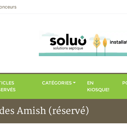
nier
onceurs
ICLES
CATÉGORIES
EN
P
SERVÉS
KIOSQUE!
 des Amish (réservé)