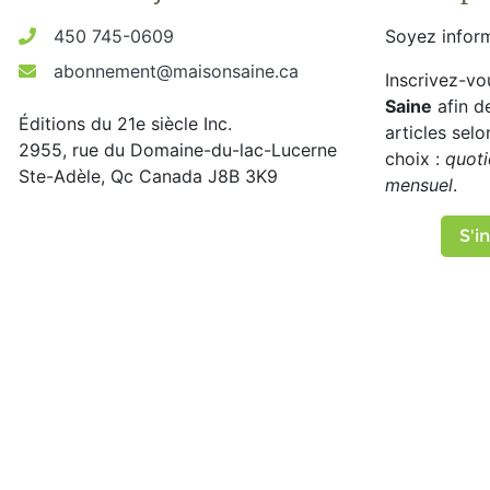
450 745-0609
Soyez inform
abonnement@maisonsaine.ca
Inscrivez-vo
Saine
afin d
Éditions du 21e siècle Inc.
articles sel
2955, rue du Domaine-du-lac-Lucerne
choix :
quoti
Ste-Adèle, Qc Canada J8B 3K9
mensuel
.
S'in