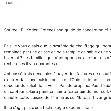
Le chauffage solaire passif
Accueil
11 mai, 2026
Articles
Énergie
Chauffage
Le chauffage solaire passif des Amish (réservé)
Source : Eli Yoder. Obtenez son guide de conception ci-
Et si je vous disais que le système de chauffage qui per
remplacé par une caisse en bois remplie de sable d’une v
hivernal ? Les familles qui m’ont appris cela le font disc
recherches il y a quarante ans.
J’ai passé trois décennies à payer des factures de chauff
d’entrer dans une cuisine amish de l’Ohio et de poser ma
coucher du soleil de la veille. Pas de propane. Pas d’élec
un capteur solaire peint en noir à l’extérieur du mur sud
chauffé cette cuisine de 14 mètres sur 16 tout l’hiver grâ
Il ne s’agit pas d’une technologie expérimentale.