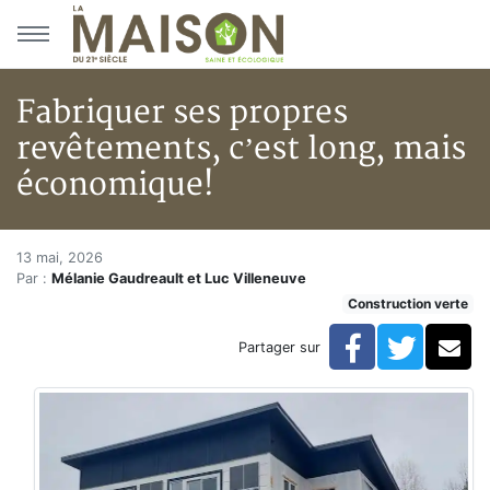
Aller au menu principal
Aller au contenu principal
Fabriquer ses propres
revêtements, c’est long, mais
économique!
Fabriquer ses propres revêtem
Accueil
13 mai, 2026
Par :
Mélanie Gaudreault et Luc Villeneuve
Articles
Construction verte
Construction verte
Enveloppe du bâtiment
Facebook
Twitte
Co
Partager sur
Fabriquer ses propres revêtements, c’est long, mais