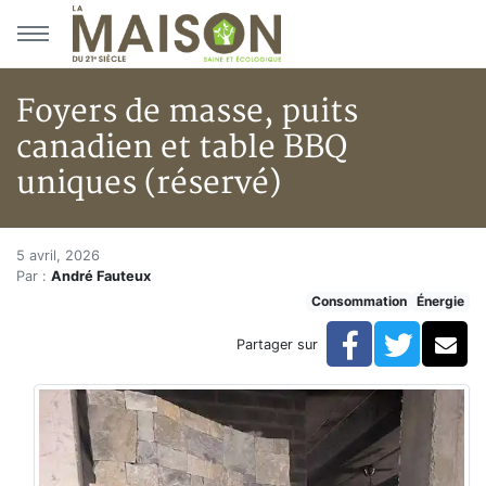
Aller au menu principal
Aller au contenu principal
Foyers de masse, puits
canadien et table BBQ
uniques (réservé)
Foyers de masse, puits canadie
Accueil
5 avril, 2026
Par :
André Fauteux
Articles
Consommation
Énergie
Énergie
Chauffage
Facebook
Twitte
Co
Partager sur
Foyers de masse, puits canadien et table BBQ uniques