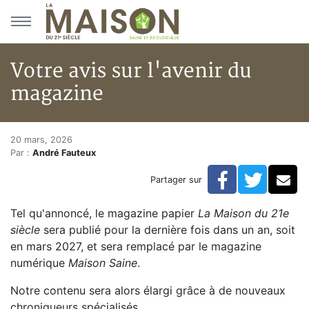
Aller au menu principal
Aller au contenu principal
Votre avis sur l'avenir du
magazine
Votre avis sur l'avenir du mag
Accueil
20 mars, 2026
Par :
André Fauteux
Articles
Actualités
Facebook
Twitte
Co
Partager sur
Votre avis sur l'avenir du magazine
Tel qu'annoncé, le magazine papier
La Maison du 21e
siècle
sera publié pour la dernière fois dans un an, soit
en mars 2027, et sera remplacé par le magazine
numérique
Maison Saine
.
Notre contenu sera alors élargi grâce à de nouveaux
chroniqueurs spécialisés.