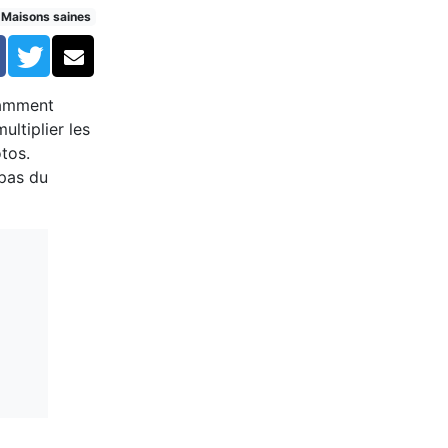
 (réservé)
Maisons saines
Facebook
Twitter
Courriel
nnamment
ultiplier les
tos.
 pas du