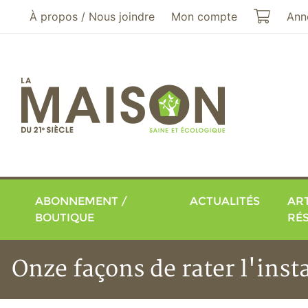
Aller au menu principal
Aller au contenu principal
Mon pa
À propos / Nous joindre
Mon compte
Ann
ABONNEMENT /
ACTUALITÉS
ART
BOUTIQUE
RÉ
Onze façons de rater l'inst