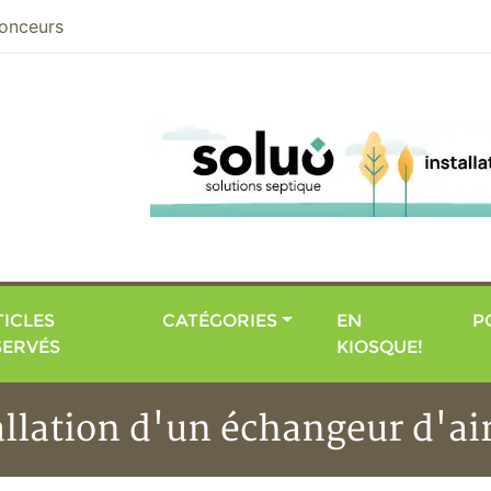
nier
onceurs
ICLES
CATÉGORIES
EN
P
SERVÉS
KIOSQUE!
allation d'un échangeur d'air