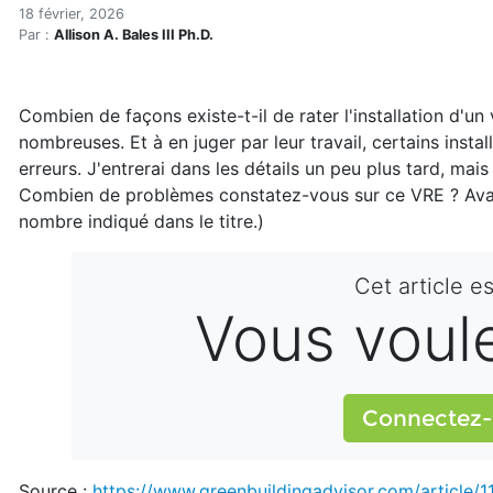
Onze façons de rater l'inst
Accueil
18 février, 2026
Par :
Allison A. Bales III Ph.D.
Articles
Maisons saines
Hypersensibilités environnementales
Combien de façons existe-t-il de rater l'installation d'u
Onze façons de rater l'installation d'un échangeur d'ai
nombreuses. Et à en juger par leur travail, certains insta
erreurs. J'entrerai dans les détails un peu plus tard, ma
Combien de problèmes constatez-vous sur ce VRE ? Avant 
nombre indiqué dans le titre.)
Cet article e
Vous voulez
Connectez-
Source :
https://www.greenbuildingadvisor.com/article/1