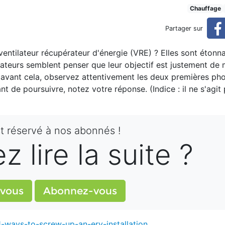
allation d'un échangeur d'air
Chauffage
Partager sur
n ventilateur récupérateur d'énergie (VRE) ? Elles sont éto
r (réservé)
llateurs semblent penser que leur objectif est justement de m
is avant cela, observez attentivement les deux premières pho
de poursuivre, notez votre réponse. (Indice : il ne s'agit
st réservé à nos abonnés !
 lire la suite ?
vous
Abonnez-vous
1-ways-to-screw-up-an-erv-installation