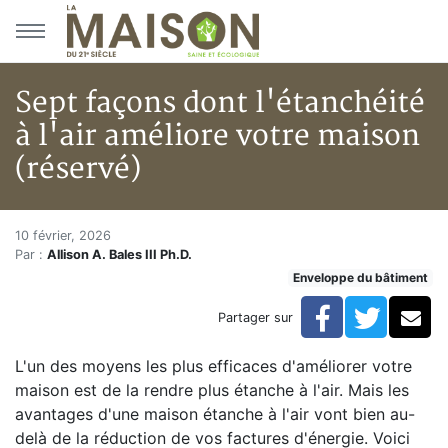
Aller au menu principal
Aller au contenu principal
Sept façons dont l'étanchéité
à l'air améliore votre maison
(réservé)
Sept façons dont l'étanchéité à
Accueil
10 février, 2026
Par :
Allison A. Bales III Ph.D.
Articles
Enveloppe du bâtiment
Enveloppe du bâtiment
Sept façons dont l'étanchéité à l'air améliore votre m
Facebook
Twitte
Co
Partager sur
L'un des moyens les plus efficaces d'améliorer votre
maison est de la rendre plus étanche à l'air. Mais les
avantages d'une maison étanche à l'air vont bien au-
delà de la réduction de vos factures d'énergie. Voici