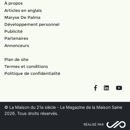
À propos
Articles en anglais
Maryse De Palma
Développement personnel
Publicité
Partenaires
Annonceurs
Plan de site
Termes et conditions
Politique de confidentialité
Facebook
LinkedIn
You
© La Maison du 21e siècle - Le Magazine de la Maison Saine
2026. Tous droits réservés.
RÉALISÉ PAR