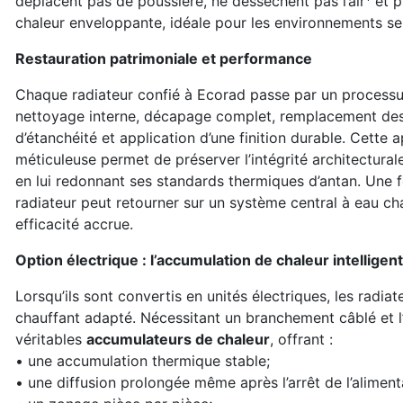
déplacent pas de poussière, ne dessèchent pas l’air
et p
chaleur enveloppante, idéale pour les environnements se
Restauration patrimoniale et performance
Chaque radiateur confié à Ecorad passe par un processu
nettoyage interne, décapage complet, remplacement des 
d’étanchéité et application d’une finition durable. Cette
méticuleuse permet de préserver l’intégrité architectural
en lui redonnant ses standards thermiques d’antan. Une fo
radiateur peut retourner sur un système central à eau c
efficacité accrue.
Option électrique : l’accumulation de chaleur intelligen
Lorsqu’ils sont convertis en unités électriques, les radi
chauffant adapté. Nécessitant un branchement câblé et l’
véritables
accumulateurs de chaleur
, offrant :
• une accumulation thermique stable;
• une diffusion prolongée même après l’arrêt de l’aliment