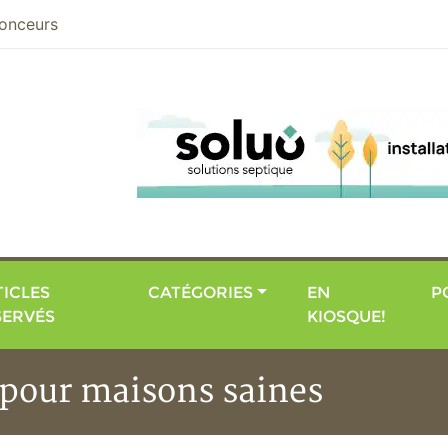
nier
onceurs
ICLES
CATÉGORIES
EN
P
SERVÉS
KIOSQUE!
 pour maisons saines