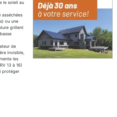
le soleil au
e asséchées
es) ou une
ure grillent
 basse
lateur de
re invisible,
gmente les
ERV 13 à 16)
si protéger