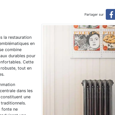
 pour maisons saines
Partager sur
s la restauration
s emblématiques en
ise combine
riaux durables pour
onfortables. Cette
 robuste, tout en
es.
ommation
centrale dans les
d constituent une
traditionnels.
n fonte ne