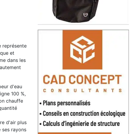
e représente
ique et
me dans les
 hautement
peur d'eau
eigne 100 %,
 on chauffe
quantité
e d'air plus
e ses rayons