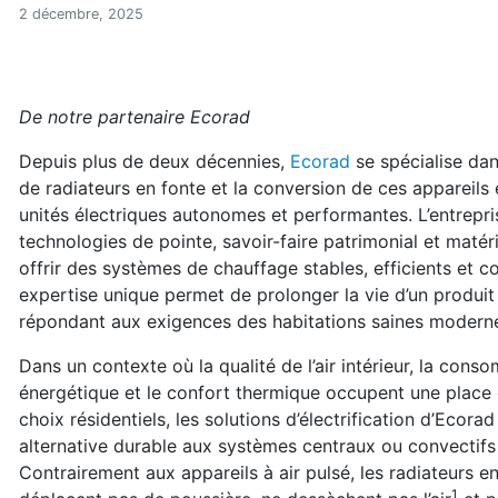
Ecorad : chauffage durable
Accueil
2 décembre, 2025
Articles
Chauffage radiant
Ecorad : chauffage durable pour maisons saines
De notre partenaire Ecorad
Depuis plus de deux décennies,
Ecorad
se spécialise dan
de radiateurs en fonte et la conversion de ces appareil
unités électriques autonomes et performantes. L’entrepr
technologies de pointe, savoir-faire patrimonial et maté
offrir des systèmes de chauffage stables, efficients et c
expertise unique permet de prolonger la vie d’un produit
répondant aux exigences des habitations saines modern
Dans un contexte où la qualité de l’air intérieur, la cons
énergétique et le confort thermique occupent une place 
choix résidentiels, les solutions d’électrification d’Ecora
alternative durable aux systèmes centraux ou convectifs 
Contrairement aux appareils à air pulsé, les radiateurs e
1