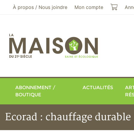
Aller au menu principal
Aller au contenu principal
Mon pa
À propos / Nous joindre
Mon compte
Ann
ABONNEMENT /
ACTUALITÉS
ART
BOUTIQUE
RÉ
Ecorad : chauffage durable