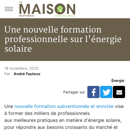
Aller au menu principal
Aller au contenu principal
Une nouvelle formation
professionnelle sur l'énergie
solaire
Une nouvelle formation profess
Accueil
18 novembre, 2025
Par :
André Fauteux
Articles
Énergie
Énergie
Chauffage
Facebook
Twitte
Co
Partager sur
Une nouvelle formation professionnelle sur l'énergie s
Une
nouvelle formation subventionnée et enrichie
vise
à former des milliers de professionnels
aux meilleures pratiques en matière d'énergie solaire,
pour répondre aux besoins croissants du marché et