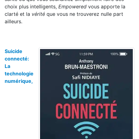
choix plus intelligents,
Empowered
vous apporte la
clarté et la
vérité
que vous ne trouverez nulle part
ailleurs.
Suicide
connecté:
La
technologie
numérique,