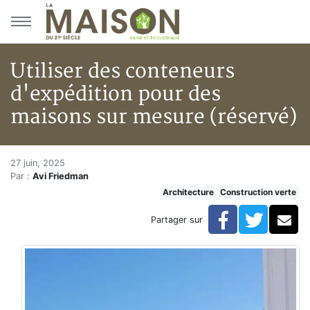
Aller au menu principal
Aller au contenu principal
Utiliser des conteneurs
d'expédition pour des
maisons sur mesure (réservé)
Utiliser des conteneurs d'expé
Accueil
27 juin, 2025
Par :
Avi Friedman
Articles
Architecture
Construction verte
Construction verte
Enveloppe du bâtiment
Facebook
Twitte
Co
Partager sur
Utiliser des conteneurs d'expédition pour des maison