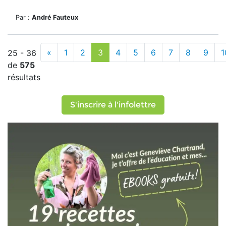
Par :
André Fauteux
«
1
2
3
4
5
6
7
8
9
1
25 - 36
de
575
résultats
S'inscrire à l'infolettre