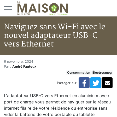
Aller au menu principal
Aller au contenu principal
Naviguez sans Wi-Fi avec le
nouvel adaptateur USB-C
vers Ethernet
Naviguez sans Wi-Fi avec le n
Accueil
6 novembre, 2024
Par :
André Fauteux
Articles
Consommation
Électrosmog
Consommation
Naviguez sans Wi-Fi avec le nouvel adaptateur USB-C
Facebook
Twitte
Co
Partager sur
L'adaptateur USB-C vers Ethernet en aluminium avec
port de charge vous permet de naviguer sur le réseau
internet filaire de votre résidence ou entreprise sans
vider la batterie de votre portable ou tablette