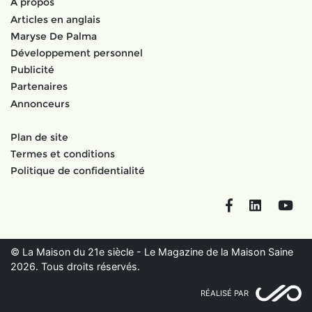
À propos
Articles en anglais
Maryse De Palma
Développement personnel
Publicité
Partenaires
Annonceurs
Plan de site
Termes et conditions
Politique de confidentialité
Facebook
LinkedIn
You
© La Maison du 21e siècle - Le Magazine de la Maison Saine
2026. Tous droits réservés.
RÉALISÉ PAR