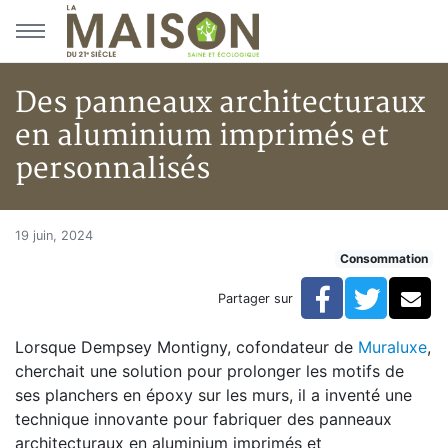
Aller au menu principal
Aller au contenu principal
Des panneaux architecturaux
en aluminium imprimés et
personnalisés
Des panneaux architecturaux 
Accueil
19 juin, 2024
Consommation
Articles
Consommation
Facebook
Twitte
Co
Partager sur
Des panneaux architecturaux en aluminium imprimés e
Lorsque Dempsey Montigny, cofondateur de
Muraluxe
,
cherchait une solution pour prolonger les motifs de
ses planchers en époxy sur les murs, il a inventé une
technique innovante pour fabriquer des panneaux
architecturaux en aluminium imprimés et