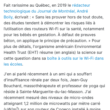
Fait rarissime au Québec, en 2019 le
rédacteur
technologique du
Journal de Montréal
, André
Boily,
écrivait : « Sans les prouver hors de tout doute,
des études tendent à démontrer les risques liés à
l’utilisation des routeurs Wi-Fi sur la santé, notamment
pour les bébés en gestation. À défaut de preuves
béton, on applique le principe de précaution. » Pour
plus de détails, l'organisme américain Environmental
Health Trust (EHT) résume (en anglais) la science sur
cette question dans sa
boîte à outils sur le Wi-Fi dans
les écoles
.
J'en ai parlé récemment à un ami qui a souffert
d'insuffisance rénale par deux fois, Jean-Guy
Bouchard, massothérapeute et professeur de yoga qui
réside à Sainte-Marguerite-du-lac-Masson. J'ai
récemment mesuré des niveaux de micro-ondes
atteignant 1,2 million de microwatts par mètre carré
2
(μW/m
) sur son routeur de Cogeco installé à moins