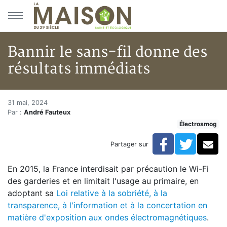
Aller au menu principal
Aller au contenu principal
Bannir le sans-fil donne des
résultats immédiats
Bannir le sans-fil donne des r
Accueil
31 mai, 2024
Par :
André Fauteux
Articles
Électrosmog
Électrosmog
Bannir le sans-fil donne des résultats immédiats
Facebook
Twitte
Co
Partager sur
En 2015, la France interdisait par précaution le Wi-Fi
des garderies et en limitait l'usage au primaire, en
adoptant sa
Loi relative à la sobriété, à la
transparence, à l'information et à la concertation en
matière d'exposition aux ondes électromagnétiques
.