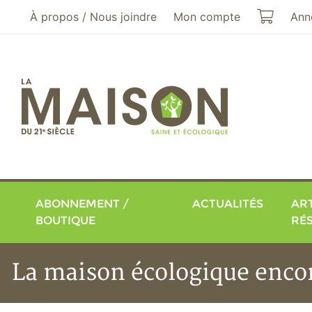
Aller au menu principal
Aller au contenu principal
Mon pa
À propos / Nous joindre
Mon compte
Ann
ABONNEMENT /
ACTUALITÉS
ART
BOUTIQUE
RÉ
La maison écologique encor