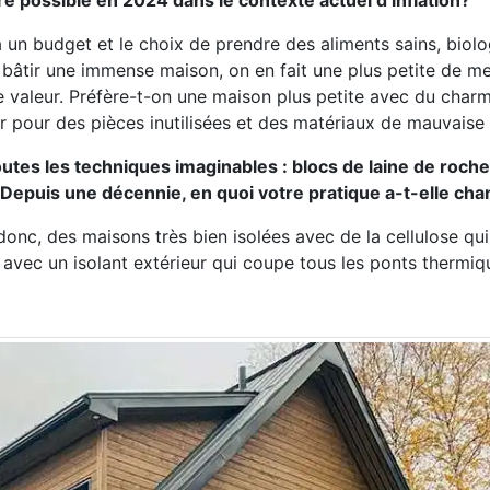
re possible en 2024 dans le contexte actuel d’inflation?
a un budget et le choix de prendre des aliments sains, biolo
bâtir une immense maison, on en fait une plus petite de me
de valeur. Préfère-t-on une maison plus petite avec du char
r pour des pièces inutilisées et des matériaux de mauvaise
tes les techniques imaginables : blocs de laine de roche,
). Depuis une décennie, en quoi votre pratique a-t-elle ch
donc, des maisons très bien isolées avec de la cellulose qu
n, avec un isolant extérieur qui coupe tous les ponts thermiq