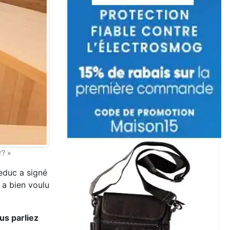
r? »
educ a signé
 a bien voulu
us parliez