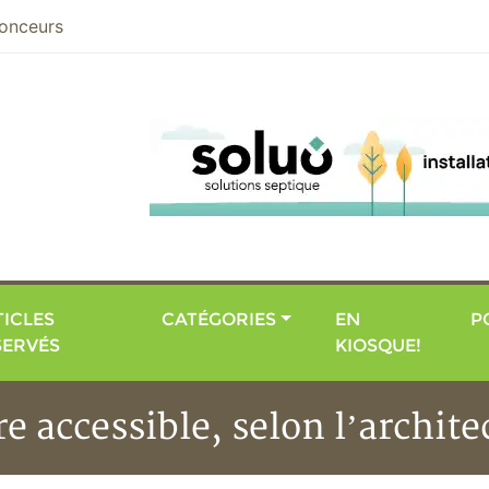
nier
onceurs
ICLES
CATÉGORIES
EN
P
SERVÉS
KIOSQUE!
e accessible, selon l’archit