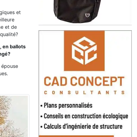
giques et
illeure
me et de
 qualité?
 en ballots
angé?
i épouse
ues.