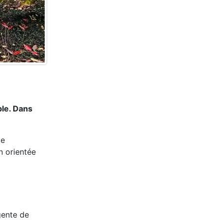
ble. Dans
ce
n orientée
gente de