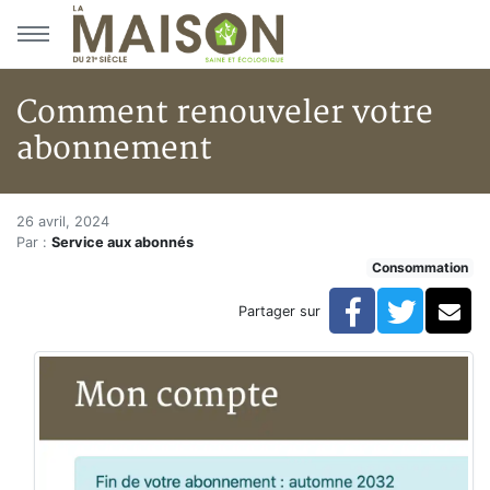
Aller au menu principal
Aller au contenu principal
Comment renouveler votre
abonnement
Comment renouveler votre a
Accueil
26 avril, 2024
Par :
Service aux abonnés
Articles
Consommation
Consommation
Comment renouveler votre abonnement
Facebook
Twitte
Co
Partager sur