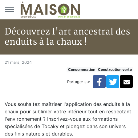
Aller au menu principal
Aller au contenu principal
Découvrez l'art ancestral des
enduits à la chaux !
Découvrez l'art ancestral des e
Accueil
21 mars, 2024
Consommation
Construction verte
Articles
Construction verte
Facebook
Twitte
Co
Partager sur
Enveloppe du bâtiment
Découvrez l'art ancestral des enduits à la chaux !
Vous souhaitez maîtriser l'application des enduits à la
chaux pour sublimer votre intérieur tout en respectant
l'environnement ? Inscrivez-vous aux formations
spécialisées de Tocaky et plongez dans son univers
des finis naturels et durables.