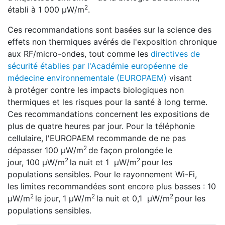
2
établi à 1 000 µW/m
.
Ces recommandations sont basées sur la science des
effets non thermiques avérés de l'exposition chronique
aux RF/micro-ondes, tout comme les
directives de
sécurité établies par l'Académie européenne de
médecine environnementale (EUROPAEM)
visant
à protéger contre les impacts biologiques non
thermiques et les risques pour la santé à long terme.
Ces recommandations concernent les expositions de
plus de quatre heures par jour. Pour la téléphonie
cellulaire, l'EUROPAEM recommande de ne pas
2
dépasser 100 µW/m
de façon prolongée le
2
2
jour, 100 µW/m
la nuit et 1 µW/m
pour les
populations sensibles. Pour le rayonnement Wi-Fi,
les limites recommandées sont encore plus basses : 10
2
2
2
µW/m
le jour, 1 µW/m
la nuit et 0,1 µW/m
pour les
populations sensibles.