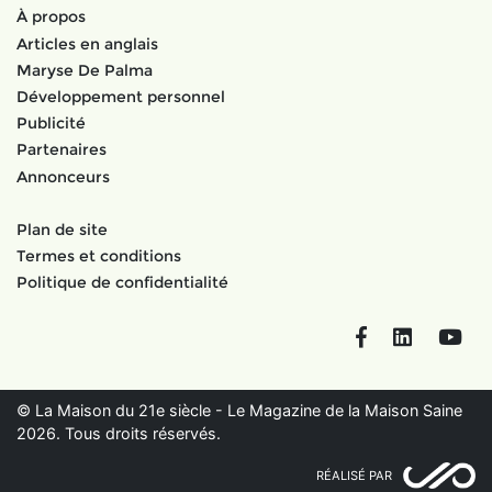
À propos
Articles en anglais
Maryse De Palma
Développement personnel
Publicité
Partenaires
Annonceurs
Plan de site
Termes et conditions
Politique de confidentialité
Facebook
LinkedIn
You
© La Maison du 21e siècle - Le Magazine de la Maison Saine
2026. Tous droits réservés.
RÉALISÉ PAR