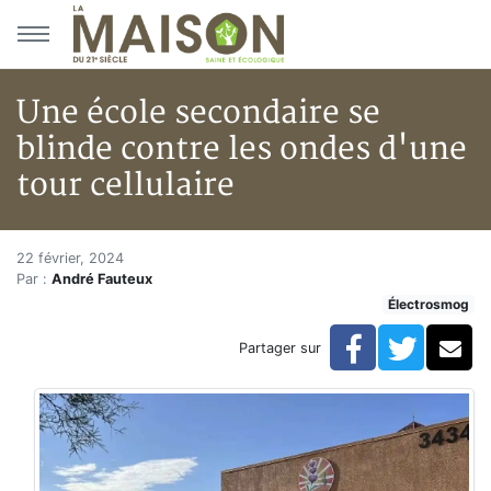
Aller au menu principal
Aller au contenu principal
Une école secondaire se
blinde contre les ondes d'une
tour cellulaire
Une école secondaire se blinde 
Accueil
22 février, 2024
Par :
André Fauteux
Articles
Électrosmog
Actualités
Une école secondaire se blinde contre les ondes d'une 
Facebook
Twitte
Co
Partager sur