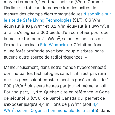
moyen terme à 0,2 volt par mètre » (V/m). Comme
l'indique le tableau de conversion des unités de
mesure des champs électromagnétiques
disponible sur
le site de Safe Living Technologies
(SLT), 0,6 V/m
2
2
équivaut à 10 μW/m
et 0,2 V/m équivaut à 1 μW/m
. Il
a fallu s'éloigner à 300 pieds d'un compteur pour que
2
la mesure tombe à 2 μW/m
, selon les mesures de
l'expert américain
Eric Windheim
. « C'était au fond
d'une forêt profonde avec beaucoup d'arbres, sans
aucune autre source de radiofréquences. »
Malheureusement, dans notre monde hyperconnecté
dominé par les technologies sans fil, il n'est pas rare
que les gens soient constamment exposés à plus de 1
2
000 μW/m
plusieurs heures par jour et même la nuit.
Pour sa part, Hydro-Québec cite en référence le Code
de sécurité 6 (CS6) de Santé Canada qui permet de
2
s'exposer jusqu'à 4,4
millions
de μW/m
(soit
4,4
2
W/m
, selon l'Organisation mondiale de la santé
), dans