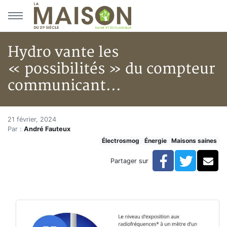
Aller au menu principal
Aller au contenu principal
Hydro vante les
« possibilités » du compteur
communicant...
Hydro vante les « possibilité
Accueil
21 février, 2024
Par :
André Fauteux
Articles
Électrosmog
Énergie
Maisons saines
Maisons saines
Hypersensibilités environnementales
Facebook
Twitte
Co
Partager sur
Hydro vante les « possibilités » du compteur communi