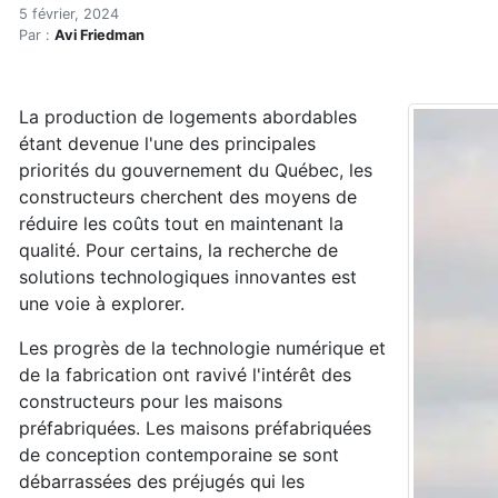
Du logement abordable de q
Accueil
5 février, 2024
Par :
Avi Friedman
Articles
Construction verte
Enveloppe du bâtiment
La production de logements abordables
Du logement abordable de qualité grâce à la préfabri
étant devenue l'une des principales
priorités du gouvernement du Québec, les
constructeurs cherchent des moyens de
réduire les coûts tout en maintenant la
qualité. Pour certains, la recherche de
solutions technologiques innovantes est
une voie à explorer.
Les progrès de la technologie numérique et
de la fabrication ont ravivé l'intérêt des
constructeurs pour les maisons
préfabriquées. Les maisons préfabriquées
de conception contemporaine se sont
débarrassées des préjugés qui les