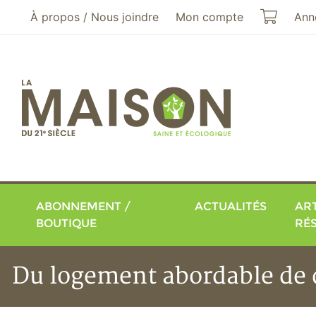
Aller au menu principal
Aller au contenu principal
Mon pa
À propos / Nous joindre
Mon compte
Ann
ABONNEMENT /
ACTUALITÉS
ART
BOUTIQUE
RÉ
Du logement abordable de q