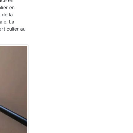
ace en
lier en
 de la
ale. La
rticulier au