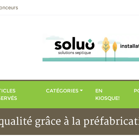
nier
onceurs
ICLES
CATÉGORIES
EN
P
SERVÉS
KIOSQUE!
ualité grâce à la préfabrica