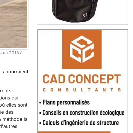
s en 2018 à
es pourraient
rents
tions qui
où elles sont
que des
la méthode la
d'autres