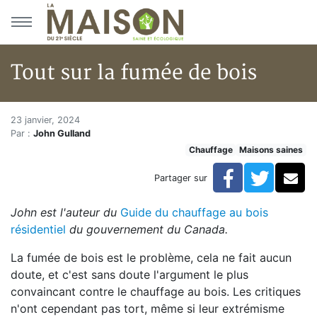
Aller au menu principal
Aller au contenu principal
Tout sur la fumée de bois
Tout sur la fumée de bois
Accueil
23 janvier, 2024
Par :
John Gulland
Articles
Chauffage
Maisons saines
Maisons saines
Hypersensibilités environnementales
Facebook
Twitte
Co
Partager sur
Tout sur la fumée de bois
John est l'auteur du
Guide du chauffage au bois
résidentiel
du gouvernement du Canada.
La fumée de bois est le problème, cela ne fait aucun
doute, et c'est sans doute l'argument le plus
convaincant contre le chauffage au bois. Les critiques
n'ont cependant pas tort, même si leur extrémisme