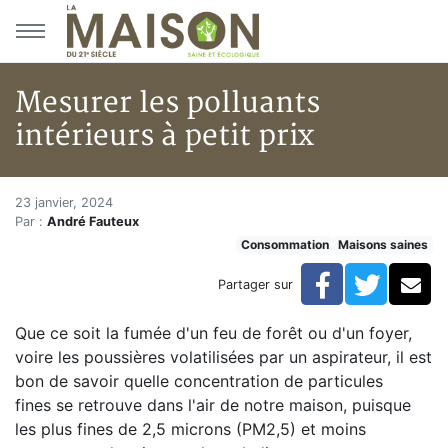
Aller au menu principal
Aller au contenu principal
Mesurer les polluants
intérieurs à petit prix
Mesurer les polluants intérieur
Accueil
23 janvier, 2024
Par :
André Fauteux
Articles
Consommation
Maisons saines
Maisons saines
Hypersensibilités environnementales
Facebook
Twitte
Co
Partager sur
Mesurer les polluants intérieurs à petit prix
Que ce soit la fumée d'un feu de forêt ou d'un foyer,
voire les poussières volatilisées par un aspirateur, il est
bon de savoir quelle concentration de particules
fines se retrouve dans l'air de notre maison, puisque
les plus fines de 2,5 microns (PM2,5) et moins