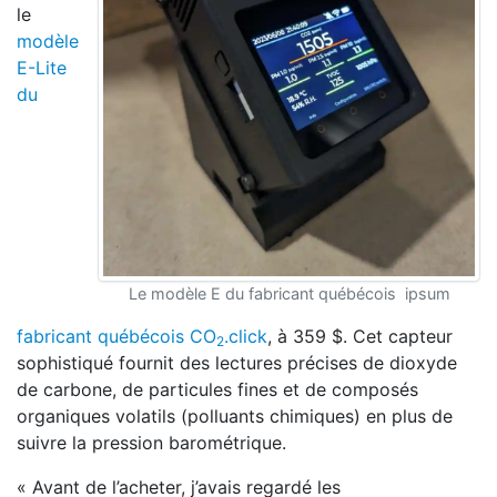
le
modèle
E-Lite
du
Le modèle E du fabricant québécois ipsum
fabricant québécois CO
.click
, à 359 $. Cet capteur
2
sophistiqué fournit des lectures précises de dioxyde
de carbone, de particules fines et de composés
organiques volatils (polluants chimiques) en plus de
suivre la pression barométrique.
« Avant de l’acheter, j’avais regardé les