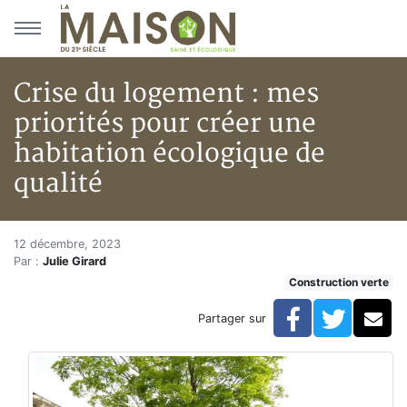
Aller au menu principal
Aller au contenu principal
Crise du logement : mes
priorités pour créer une
habitation écologique de
qualité
Crise du logement : mes priorit
Accueil
12 décembre, 2023
Par :
Julie Girard
Articles
Construction verte
Construction verte
Enveloppe du bâtiment
Facebook
Twitte
Co
Partager sur
Crise du logement : mes priorités pour créer une habi