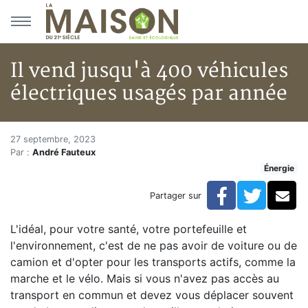
Aller au menu principal
Aller au contenu principal
Il vend jusqu'à 400 véhicules
électriques usagés par année
Il vend jusqu'à 400 véhicules 
Accueil
27 septembre, 2023
Par :
André Fauteux
Articles
Énergie
Énergie
Chauffage
Facebook
Twitte
Co
Partager sur
Il vend jusqu'à 400 véhicules électriques usagés par 
L'idéal, pour votre santé, votre portefeuille et
l'environnement, c'est de ne pas avoir de voiture ou de
camion et d'opter pour les transports actifs, comme la
marche et le vélo. Mais si vous n'avez pas accès au
transport en commun et devez vous déplacer souvent