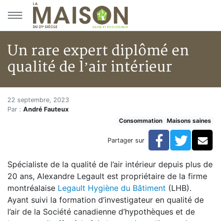
Aller au menu principal
Aller au contenu principal
Un rare expert diplômé en
qualité de l’air intérieur
Un rare expert diplômé en quali
Accueil
22 septembre, 2023
Par :
André Fauteux
Articles
Consommation
Maisons saines
Maisons saines
Hypersensibilités environnementales
Facebook
Twitte
Co
Partager sur
Un rare expert diplômé en qualité de l’air intérieur
Spécialiste de la qualité de l’air intérieur depuis plus de
20 ans, Alexandre Legault est propriétaire de la firme
montréalaise
Legault
Hygiène du Bâtiment
(LHB).
Ayant suivi la formation d’investigateur en qualité de
l’air de la Société canadienne d’hypothèques et de