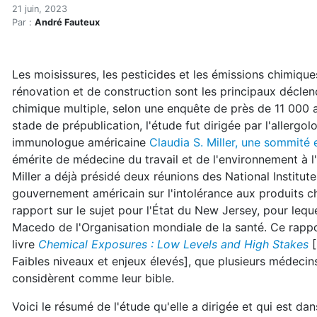
Qu'est-ce qui déclenche l'
Accueil
21 juin, 2023
Par :
André Fauteux
Articles
Actualités
Qu'est-ce qui déclenche l'hypersensibilité chimique m
Les moisissures, les pesticides et les émissions chimiqu
rénovation et de construction sont les principaux déclen
chimique multiple, selon une enquête de près de 11 000 
stade de prépublication, l'étude fut dirigée par l'allergol
immunologue américaine
Claudia S. Miller, une sommité 
émérite de médecine du travail et de l'environnement à l
Miller a déjà présidé deux réunions des National Institut
gouvernement américain sur l'intolérance aux produits ch
rapport sur le sujet pour l'État du New Jersey, pour lequel
Macedo de l'Organisation mondiale de la santé. Ce rapp
livre
Chemical Exposures : Low Levels and High Stakes
[
Faibles niveaux et enjeux élevés], que plusieurs médecin
considèrent comme leur bible.
Voici le résumé de l'étude qu'elle a dirigée et qui est da