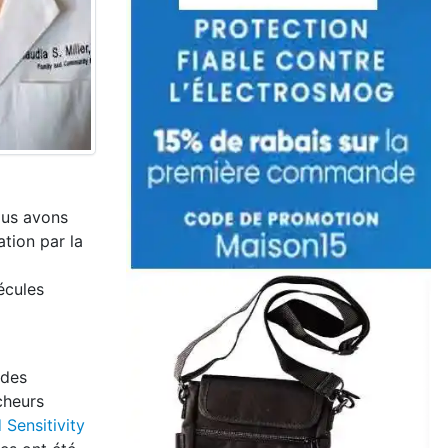
ous avons
ation par la
écules
 des
cheurs
Sensitivity