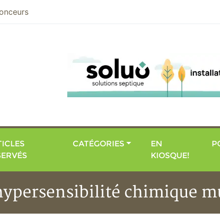
nier
onceurs
ICLES
CATÉGORIES
EN
P
SERVÉS
KIOSQUE!
hypersensibilité chimique m