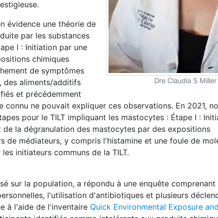
restigieuse.
en évidence une théorie de
duite par les substances
tape I : Initiation par une
positions chimiques
lenchement de symptômes
Dre Claudia S Miller
 des aliments/additifs
sifiés et précédemment
 connu ne pouvait expliquer ces observations. En 2021, n
pes pour le TILT impliquant les mastocytes : Étape I : Initi
nt de la dégranulation des mastocytes par des expositions
ers de médiateurs, y compris l'histamine et une foule de mol
r les initiateurs communs de la TILT.
basé sur la population, a répondu à une enquête comprenant
rsonnelles, l'utilisation d'antibiotiques et plusieurs déclen
e à l'aide de l'inventaire
Quick Environmental Exposure and 