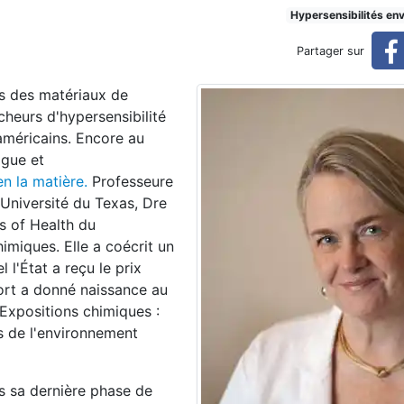
hypersensibilité chimique m
Hypersensibilités en
Partager sur
ultiple?
es des matériaux de
cheurs d'hypersensibilité
américains. Encore au
ogue et
en la matière.
Professeure
'Université du Texas, Dre
es of Health du
imiques. Elle a coécrit un
 l'État a reçu le prix
ort a donné naissance au
Expositions chimiques :
s de l'environnement
ns sa dernière phase de