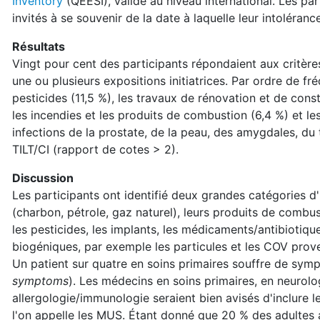
Inventory
(QEESI), validé au niveau international. Les pa
invités à se souvenir de la date à laquelle leur intoléranc
Résultats
Vingt pour cent des participants répondaient aux critères
une ou plusieurs expositions initiatrices. Par ordre de fr
pesticides (11,5 %), les travaux de rénovation et de const
les incendies et les produits de combustion (6,4 %) et les
infections de la prostate, de la peau, des amygdales, du 
TILT/CI (rapport de cotes > 2).
Discussion
Les participants ont identifié deux grandes catégories d'i
(charbon, pétrole, gaz naturel), leurs produits de combu
les pesticides, les implants, les médicaments/antibiotiqu
biogéniques, par exemple les particules et les COV prove
Un patient sur quatre en soins primaires souffre de s
symptoms
). Les médecins en soins primaires, en neurolo
allergologie/immunologie seraient bien avisés d'inclure le
l'on appelle les MUS. Étant donné que 20 % des adultes a