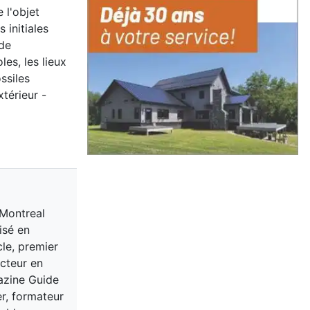
 l'objet
 initiales
 de
les, les lieux
ssiles
xtérieur -
 Montreal
isé en
cle, premier
acteur en
gazine Guide
er, formateur