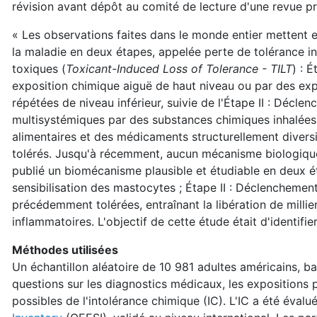
révision avant dépôt au comité de lecture d'une revue p
« Les observations faites dans le monde entier mettent 
la maladie en deux étapes, appelée perte de tolérance in
toxiques (
Toxicant-Induced Loss of Tolerance - TILT
) : É
exposition chimique aiguë de haut niveau ou par des ex
répétées de niveau inférieur, suivie de l'Étape II : Déc
multisystémiques par des substances chimiques inhalées,
alimentaires et des médicaments structurellement diver
tolérés. Jusqu'à récemment, aucun mécanisme biologique
publié un biomécanisme plausible et étudiable en deux éta
sensibilisation des mastocytes ; Étape II : Déclencheme
précédemment tolérées, entraînant la libération de milli
inflammatoires. L'objectif de cette étude était d'identifie
Méthodes utilisées
Un échantillon aléatoire de 10 981 adultes américains, 
questions sur les diagnostics médicaux, les expositions pe
possibles de l'intolérance chimique (IC). L'IC a été évalué