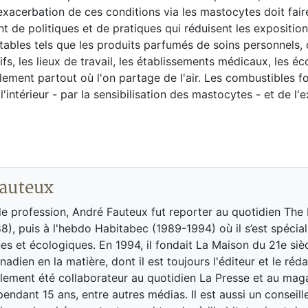
acerbation de ces conditions via les mastocytes doit faire
 de politiques et de pratiques qui réduisent les expositions
tables tels que les produits parfumés de soins personnels,
s, les lieux de travail, les établissements médicaux, les éco
ralement partout où l'on partage de l'air. Les combustibles fo
intérieur - par la sensibilisation des mastocytes - et de l'e
auteux
de profession, André Fauteux fut reporter au quotidien The
8), puis à l'hebdo Habitabec (1989-1994) où il s’est spécial
es et écologiques. En 1994, il fondait La Maison du 21e siè
adien en la matière, dont il est toujours l'éditeur et le réd
galement été collaborateur au quotidien La Presse et au ma
endant 15 ans, entre autres médias. Il est aussi un conseill