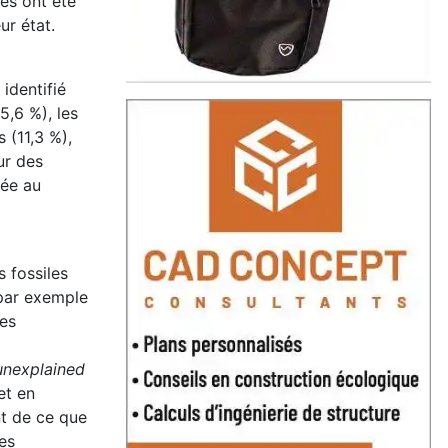
ues ont été
ur état.
identifié
5,6 %), les
 (11,3 %),
ur des
iée au
s fossiles
 par exemple
ues
unexplained
et en
nt de ce que
es