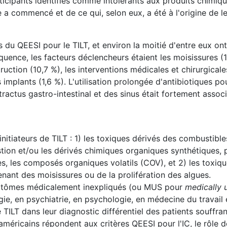
rticipants identifiés comme intolérants aux produits chimiq
e a commencé et de ce qui, selon eux, a été à l'origine de le
 du QEESI pour le TILT, et environ la moitié d'entre eux ont 
équence, les facteurs déclencheurs étaient les moisissures (1
ruction (10,7 %), les interventions médicales et chirurgicales
 implants (1,6 %). L'utilisation prolongée d'antibiotiques po
tractus gastro-intestinal et des sinus était fortement assoc
nitiateurs de TILT : 1) les toxiques dérivés des combustible
stion et/ou les dérivés chimiques organiques synthétiques,
es, les composés organiques volatils (COV), et 2) les toxiq
nant des moisissures ou de la prolifération des algues.
ymptômes médicalement inexpliqués (ou MUS pour
medically 
gie, en psychiatrie, en psychologie, en médecine du travail 
 TILT dans leur diagnostic différentiel des patients souffra
méricains répondent aux critères QEESI pour l'IC, le rôle d