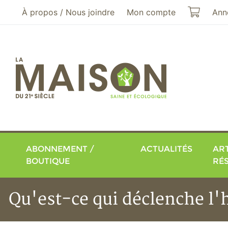
Aller au menu principal
Aller au contenu principal
Mon pa
À propos / Nous joindre
Mon compte
Ann
ABONNEMENT /
ACTUALITÉS
ART
BOUTIQUE
RÉ
Qu'est-ce qui déclenche l'