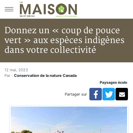
Aller au menu principal
Aller au contenu principal
Donnez un « coup de pouce
vert » aux espèces indigènes
dans votre collectivité
Donnez un « coup de pouce vert
Accueil
12 mai, 2023
Par :
Conservation de la nature Canada
Articles
Paysages écolo
Paysages écolo
Donnez un « coup de pouce vert » aux espèces indigè
Facebook
Twitte
Co
Partager sur