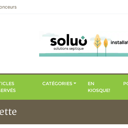
nier
onceurs
ICLES
CATÉGORIES
EN
P
SERVÉS
KIOSQUE!
ette