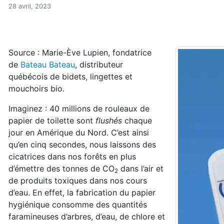
Dire adieu au papier de toil
Accueil
28 avril, 2023
Articles
Consommation
Dire adieu au papier de toilette
Source : Marie-Ève Lupien, fondatrice
de
Bateau Bateau
, distributeur
québécois de bidets, lingettes et
mouchoirs bio.
Imaginez : 40 millions de rouleaux de
papier de toilette sont
flushés
chaque
jour en Amérique du Nord. C’est ainsi
qu’en cinq secondes, nous laissons des
cicatrices dans nos forêts en plus
d’émettre des tonnes de CO
dans l’air et
2
de produits toxiques dans nos cours
d’eau. En effet, la fabrication du papier
hygiénique consomme des quantités
faramineuses d’arbres, d’eau, de chlore et