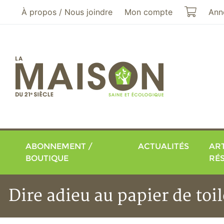
Aller au menu principal
Aller au contenu principal
Mon pa
À propos / Nous joindre
Mon compte
Ann
ABONNEMENT /
ACTUALITÉS
ART
BOUTIQUE
RÉ
Dire adieu au papier de toil