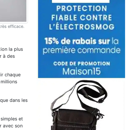
très efficace.
ion la plus
r à des
air chaque
millions
ique dans les
 simples et
er avec son