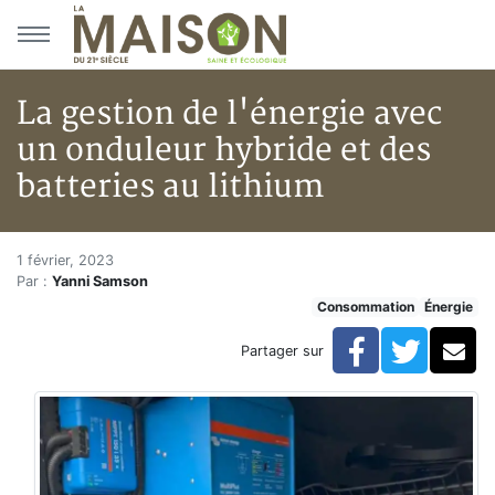
Aller au menu principal
Aller au contenu principal
La gestion de l'énergie avec
un onduleur hybride et des
batteries au lithium
La gestion de l'énergie avec un
Accueil
1 février, 2023
Par :
Yanni Samson
Articles
Consommation
Énergie
Énergie
Chauffage
Facebook
Twitte
Co
Partager sur
La gestion de l'énergie avec un onduleur hybride et de