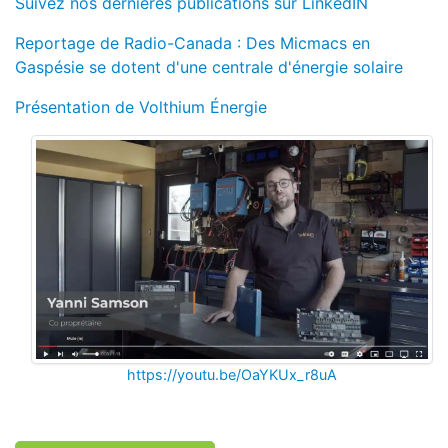
Suivez nos dernières publications sur LinkedIN
Reportage de Radio-Canada :
Des Micmacs en
Gaspésie se dotent d'une centrale d'énergie solaire
Présentation de Volthium Énergie
https://youtu.be/OaYKUx_r8uA