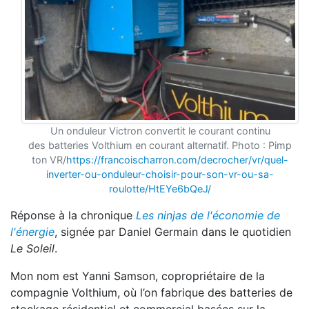
Un onduleur Victron convertit le courant continu
des batteries Volthium en courant alternatif. Photo : Pimp
ton VR/
https://francoischarron.com/decrocher/vr/quel-
inverter-ou-onduleur-choisir-pour-son-vr-ou-sa-
roulotte/HtEYe6bQeJ/
Réponse à la chronique
Les ninjas de l'économie de
l'énergie
, signée par Daniel Germain dans le quotidien
Le Soleil
.
Mon nom est Yanni Samson, copropriétaire de la
compagnie Volthium, où l’on fabrique des batteries de