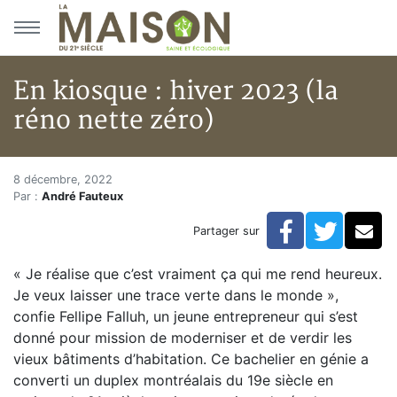
Aller au menu principal
Aller au contenu principal
En kiosque : hiver 2023 (la
réno nette zéro)
En kiosque : hiver 2023 (la rén
Accueil
8 décembre, 2022
Par :
André Fauteux
Articles
En kiosque
Facebook
Twitte
Co
Partager sur
En kiosque : hiver 2023 (la réno nette zéro)
« Je réalise que c’est vraiment ça qui me rend heureux.
Je veux laisser une trace verte dans le monde »,
confie Fellipe Falluh, un jeune entrepreneur qui s’est
donné pour mission de moderniser et de verdir les
vieux bâtiments d’habitation. Ce bachelier en génie a
converti un duplex montréalais du 19e siècle en