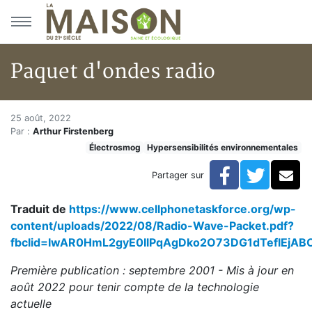
Aller au menu principal
Aller au contenu principal
Paquet d'ondes radio
Paquet d'ondes radio
Accueil
25 août, 2022
Par :
Arthur Firstenberg
Articles
Électrosmog
Hypersensibilités environnementales
Électrosmog
Paquet d'ondes radio
Facebook
Twitte
Co
Partager sur
Traduit de
https://www.cellphonetaskforce.org/wp-
content/uploads/2022/08/Radio-Wave-Packet.pdf?
fbclid=IwAR0HmL2gyE0IlPqAgDko2O73DG1dTeflEjA
Première publication : septembre 2001 - Mis à jour en
août 2022 pour tenir compte de la technologie
actuelle