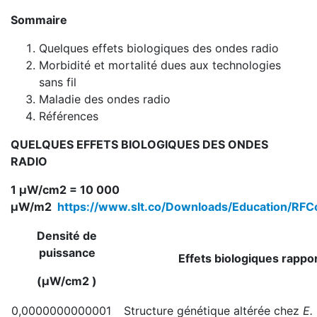
Sommaire
Quelques effets biologiques des ondes radio
Morbidité et mortalité dues aux technologies
sans fil
Maladie des ondes radio
Références
QUELQUES EFFETS BIOLOGIQUES DES ONDES
RADIO
1 μW/cm2 = 10 000
μW/m2
https://www.slt.co/Downloads/Education/RFC
Densité de
puissance
Effets biologiques rappo
(μW/cm2 )
0,0000000000001
Structure génétique altérée chez
E.