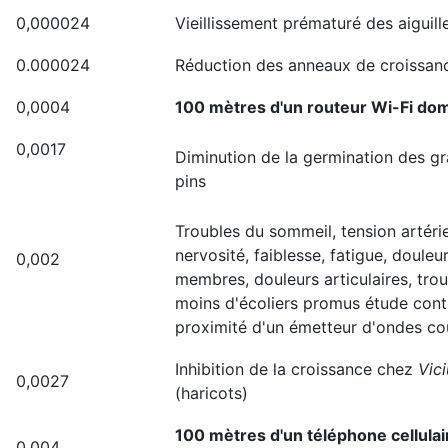
0,000024
Vieillissement prématuré des aiguill
0.000024
Réduction des anneaux de croissan
0,0004
100 mètres d'un routeur Wi-Fi do
0,0017
Diminution de la germination des gr
pins
Troubles du sommeil, tension artéri
nervosité, faiblesse, fatigue, douleu
0,002
membres, douleurs articulaires, trou
moins d'écoliers promus étude cont
proximité d'un émetteur d'ondes co
Inhibition de la croissance chez
Vic
0,0027
(haricots)
100 mètres d'un téléphone cellulai
0,004