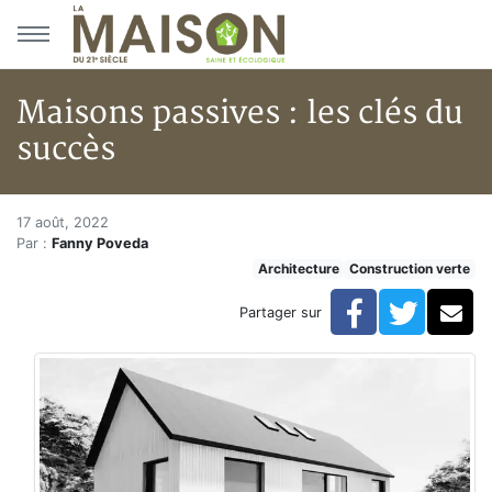
Aller au menu principal
Aller au contenu principal
Maisons passives : les clés du
succès
Maisons passives : les clés du 
Accueil
17 août, 2022
Par :
Fanny Poveda
Articles
Architecture
Construction verte
Construction verte
Enveloppe du bâtiment
Facebook
Twitte
Co
Partager sur
Maisons passives : les clés du succès