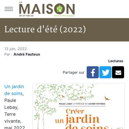
Aller au menu principal
Aller au contenu principal
Lecture d'été (2022)
Lecture d'été (2022)
Accueil
13 juin, 2022
Par :
André Fauteux
Articles
Lectures
Lectures
Développement personnel
Facebook
Twitte
Co
Partager sur
Lecture d'été (2022)
Un jardin
de soins
,
Paule
Lebay,
Terre
vivante,
mai 2022,