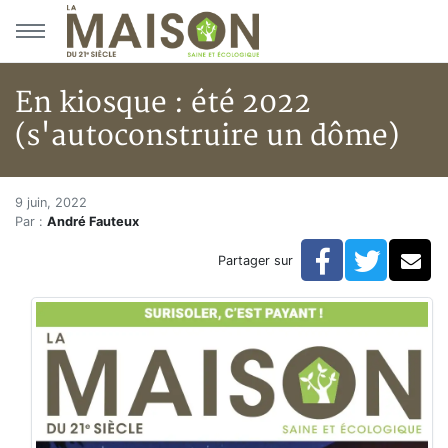
Aller au menu principal
Aller au contenu principal
En kiosque : été 2022
(s'autoconstruire un dôme)
En kiosque : été 2022 (s'autoc
Accueil
9 juin, 2022
Par :
André Fauteux
Articles
En kiosque
Facebook
Twitte
Co
Partager sur
En kiosque : été 2022 (s'autoconstruire un dôme)