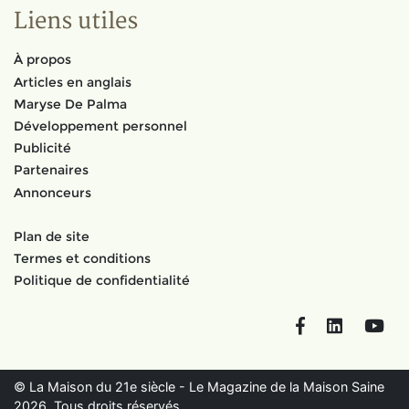
Liens utiles
À propos
Articles en anglais
Maryse De Palma
Développement personnel
Publicité
Partenaires
Annonceurs
Plan de site
Termes et conditions
Politique de confidentialité
Facebook
LinkedIn
You
© La Maison du 21e siècle - Le Magazine de la Maison Saine
2026. Tous droits réservés.