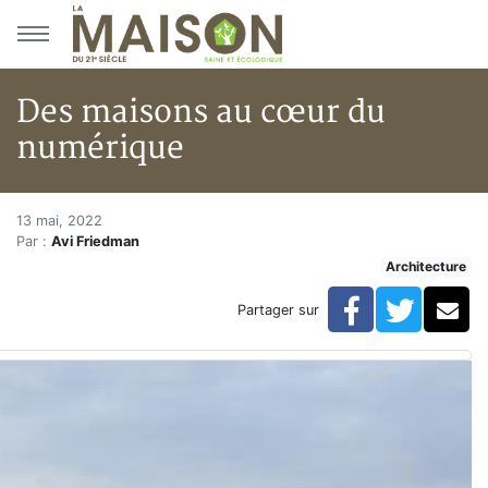
Aller au menu principal
Aller au contenu principal
Des maisons au cœur du
numérique
Des maisons au cœur du numé
Accueil
13 mai, 2022
Par :
Avi Friedman
Articles
Architecture
Architecture
Des maisons au cœur du numérique
Facebook
Twitte
Co
Partager sur