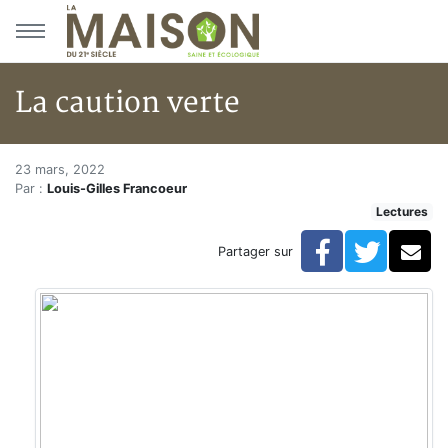
Aller au menu principal
Aller au contenu principal
La caution verte
La caution verte
Accueil
23 mars, 2022
Par :
Louis-Gilles Francoeur
Articles
Lectures
Lectures
Développement personnel
Facebook
Twitte
Co
Partager sur
La caution verte