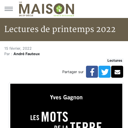
Aller au menu principal
Aller au contenu principal
Lectures de printemps 2022
Lectures de printemps 2022
Accueil
15 février, 2022
Par :
André Fauteux
Articles
Lectures
Lectures
Développement personnel
Facebook
Twitte
Co
Partager sur
Lectures de printemps 2022