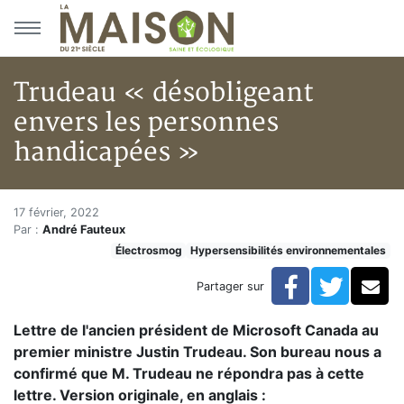
Aller au menu principal
Aller au contenu principal
Trudeau « désobligeant
envers les personnes
handicapées »
Trudeau « désobligeant envers
Accueil
17 février, 2022
Par :
André Fauteux
Articles
Électrosmog
Hypersensibilités environnementales
Électrosmog
Trudeau « désobligeant envers les personnes handica
Facebook
Twitte
Co
Partager sur
Lettre de l'ancien président de Microsoft Canada au
premier ministre Justin Trudeau. Son bureau nous a
confirmé que M. Trudeau ne répondra pas à cette
lettre. Version originale, en anglais :