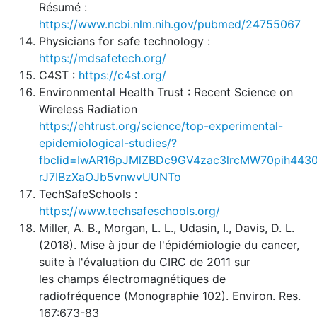
Résumé :
https://www.ncbi.nlm.nih.gov/pubmed/24755067
Physicians for safe technology :
https://mdsafetech.org/
C4ST :
https://c4st.org/
Environmental Health Trust : Recent Science on
Wireless Radiation
https://ehtrust.org/science/top-experimental-
epidemiological-studies/?
fbclid=IwAR16pJMlZBDc9GV4zac3lrcMW70pih4430
rJ7IBzXaOJb5vnwvUUNTo
TechSafeSchools :
https://www.techsafeschools.org/
Miller, A. B., Morgan, L. L., Udasin, I., Davis, D. L.
(2018). Mise à jour de l'épidémiologie du cancer,
suite à l'évaluation du CIRC de 2011 sur
les champs électromagnétiques de
radiofréquence (Monographie 102). Environ. Res.
167:673-83