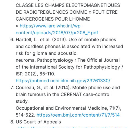
CLASSE LES CHAMPS ELECTROMAGNETIQUES
DE RADIOFREQUENCES COMME « PEUT-ETRE
CANCEROGENES POUR L’HOMME
»
https://www.iarc.who.int/wp-
content/uploads/2018/07/pr208_F.pdf
Hardell, L., et al. (2013). Use of mobile phones
and cordless phones is associated with increased
risk for glioma and acoustic
neuroma. Pathophysiology : The Official Journal
of the International Society for Pathophysiology /
ISP, 20(2), 85-110.
https://pubmed.ncbi.nlm.nih.gov/23261330/
Coureau, G., et al. (2014). Mobile phone use and
brain tumours in the CERENAT case-control
study.
Occupational and Environmental Medicine, 71(7),
514-522.
https://oem.bmj.com/content/71/7/514
US Court of Appeals