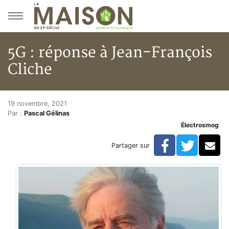
Aller au menu principal
Aller au contenu principal
5G : réponse à Jean-François
Cliche
5G : réponse à Jean-François C
Accueil
19 novembre, 2021
Par :
Pascal Gélinas
Articles
Électrosmog
Électrosmog
5G : réponse à Jean-François Cliche
Facebook
Twitte
Co
Partager sur