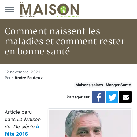
Aller au menu principal
Aller au contenu principal
Comment naissent les
maladies et comment rester
en bonne santé
Comment naissent les maladie
Accueil
12 novembre, 2021
Par :
André Fauteux
Articles
Maisons saines
Manger Santé
Maisons saines
Hypersensibilités environnementales
Facebook
Twitte
Co
Partager sur
Comment naissent les maladies et comment rester en
Article paru
dans
La Maison
du 21e siècle
à
l'été 2016