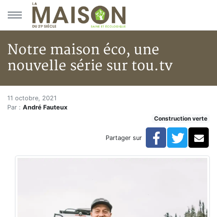
Aller au menu principal
Aller au contenu principal
Notre maison éco, une
nouvelle série sur tou.tv
Notre maison éco, une nouvelle
Accueil
11 octobre, 2021
Par :
André Fauteux
Articles
Construction verte
Construction verte
Enveloppe du bâtiment
Facebook
Twitte
Co
Partager sur
Notre maison éco, une nouvelle série sur tou.tv