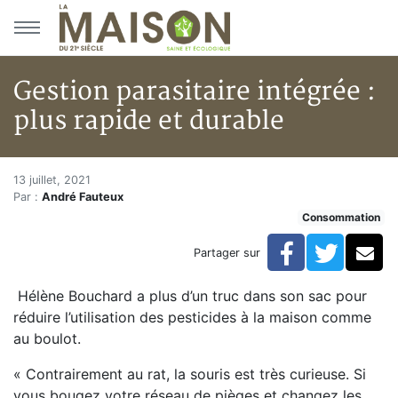
Aller au menu principal
Aller au contenu principal
Gestion parasitaire intégrée :
plus rapide et durable
Gestion parasitaire intégrée : 
Accueil
13 juillet, 2021
Par :
André Fauteux
Articles
Consommation
Consommation
Gestion parasitaire intégrée : plus rapide et durable
Facebook
Twitte
Co
Partager sur
Hélène Bouchard a plus d’un truc dans son sac pour
réduire l’utilisation des pesticides à la maison comme
au boulot.
« Contrairement au rat, la souris est très curieuse. Si
vous bougez votre réseau de pièges et changez les