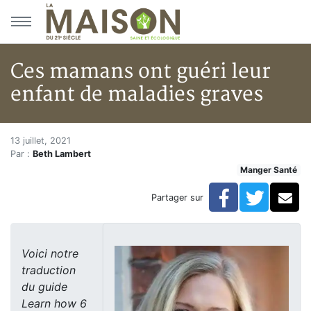
Aller au menu principal
Aller au contenu principal
Ces mamans ont guéri leur
enfant de maladies graves
Ces mamans ont guéri leur enf
Accueil
13 juillet, 2021
Par :
Beth Lambert
Articles
Manger Santé
Manger Santé
Ces mamans ont guéri leur enfant de maladies graves
Facebook
Twitte
Co
Partager sur
Voici notre
traduction
du guide
Learn how 6