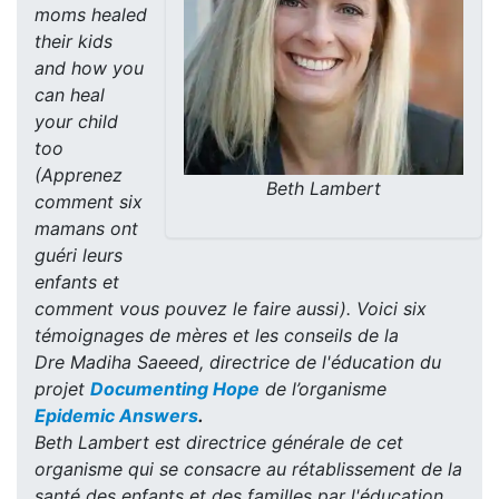
moms healed
their kids
and how you
can heal
your child
too
(Apprenez
Beth Lambert
comment six
mamans ont
guéri leurs
enfants et
comment vous pouvez le faire aussi). Voici six
témoignages de mères et les conseils de la
Dre Madiha Saeeed, directrice de l'éducation du
projet
Documenting Hope
de l’organisme
Epidemic Answers
.
Beth Lambert est directrice générale de cet
organisme qui se consacre au rétablissement de la
santé des enfants et des familles par l'éducation,