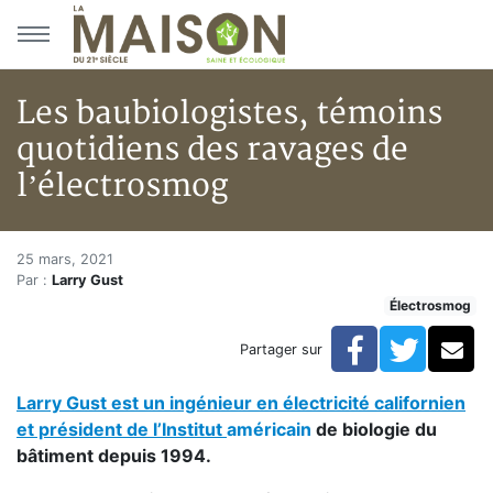
Aller au menu principal
Aller au contenu principal
Les baubiologistes, témoins
quotidiens des ravages de
l’électrosmog
Les baubiologistes, témoins qu
Accueil
25 mars, 2021
Par :
Larry Gust
Articles
Électrosmog
Électrosmog
Les baubiologistes, témoins quotidiens des ravages d
Facebook
Twitte
Co
Partager sur
Larry Gust est un ingénieur en électricité californien
et président de l’Institut
américain
de biologie du
bâtiment depuis 1994.