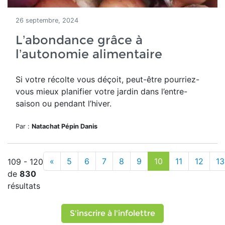
26 septembre, 2024
L’abondance grâce à
l’autonomie alimentaire
Si votre récolte vous déçoit, peut-être pourriez-
vous mieux planifier votre jardin dans l’entre-
saison ou pendant l’hiver.
Par :
Natachat Pépin Danis
«
5
6
7
8
9
10
11
12
13
109 - 120
de
830
résultats
S'inscrire à l'infolettre