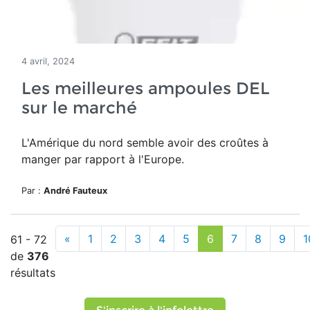
4 avril, 2024
Les meilleures ampoules DEL
sur le marché
L'Amérique du nord semble avoir des croûtes à
manger par rapport à l'Europe.
Par :
André Fauteux
«
1
2
3
4
5
6
7
8
9
1
61 - 72
de
376
résultats